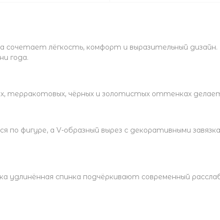
да сочетает лёгкость, комфорт и выразительный дизайн.
и года.
ых, терракотовых, чёрных и золотистых оттенках делает
я по фигуре, а V-образный вырез с декоративными завяз
гка удлинённая спинка подчёркивают современный рассла