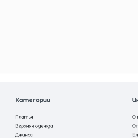
Категории
И
Платья
О 
Верхняя одежда
Оп
Джинсы
Бл