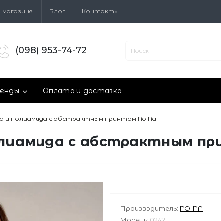
 магазине
Блог
Контакты
(098) 953-74-72
енды
Оплата и доставка
ка и полиамида с абстрактным принтом No-Na
полиамида с абстрактным пр
Производитель:
NO-NA
Модель:
0242