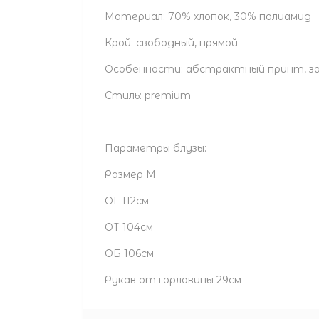
Материал: 70% хлопок, 30% полиамид
Крой: свободный, прямой
Особенности: абстрактный принт, зав
Стиль: premium
Параметры блузы:
Размер М
ОГ 112см
ОТ 104см
ОБ 106см
Рукав от горловины 29см