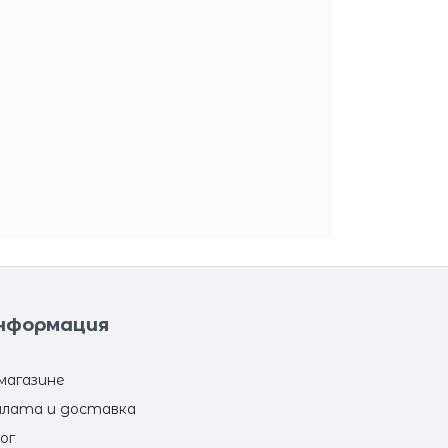
нформация
магазине
лата и доставка
ог