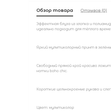
Обзор товара
Отзывов (0)
Эффектная блуза из хлопка и полиами
идеально подходит для тёплого времен
Яркий мультиколорный принт в зелён
Свободный прямой крой красиво ложитс
нотки boho chic.
Короткие цельнокроеные рукава и сле
Цвет: мультиколор