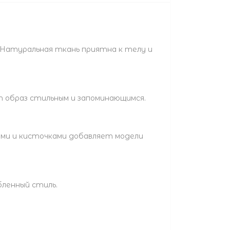
 Натуральная ткань приятна к телу и
 образ стильным и запоминающимся.
ками и кисточками добавляет модели
бленный стиль.