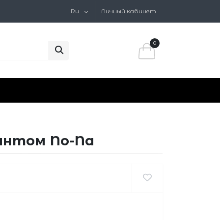
Ru
Личный кабинет
0
интом No-Na