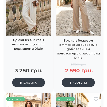
Брюки из вискозы
Брюки в бежевом
молочного цвета с
оттенке из вискозы с
карманами Dixie
добавлением
полиэстера и эластана
Dixie
3 700 грн.
3 250 грн.
2 590 грн.
в корзину
в корзину
новинка
новинка