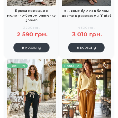
Брюки палаццо в
Льняные брюки в белом
молочно‑белом оттенке
цвете с разрезами Motel
Joleen
3 700 грн.
4 300 грн.
2 590 грн.
3 010 грн.
в корзину
в корзину
новинка
новинка