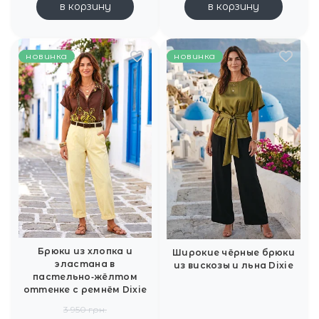
в корзину
в корзину
новинка
новинка
Брюки из хлопка и
Широкие чёрные брюки
эластана в
из вискозы и льна Dixie
пастельно‑жёлтом
оттенке с ремнём Dixie
3 950 грн.