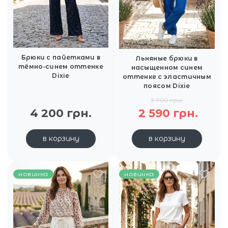
Брюки с пайетками в
Льняные брюки в
тёмно‑синем оттенке
насыщенном синем
Dixie
оттенке с эластичным
поясом Dixie
3 700 грн.
4 200 грн.
2 590 грн.
в корзину
в корзину
новинка
новинка