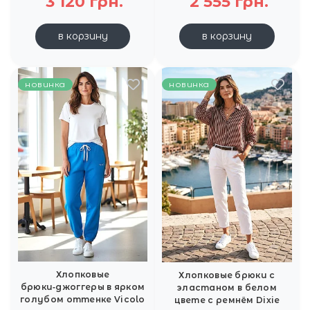
3 120 грн.
2 555 грн.
в корзину
в корзину
новинка
новинка
Хлопковые
Хлопковые брюки с
брюки‑джоггеры в ярком
эластаном в белом
голубом оттенке Vicolo
цвете с ремнём Dixie