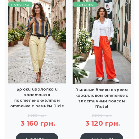
новинка
новинка
Брюки из хлопка и
Льняные брюки в ярком
эластана в
коралловом оттенке с
пастельно‑жёлтом
эластичным поясом
оттенке с ремнём Dixie
Motel
3 950 грн.
3 900 грн.
3 160 грн.
3 120 грн.
в корзину
в корзину