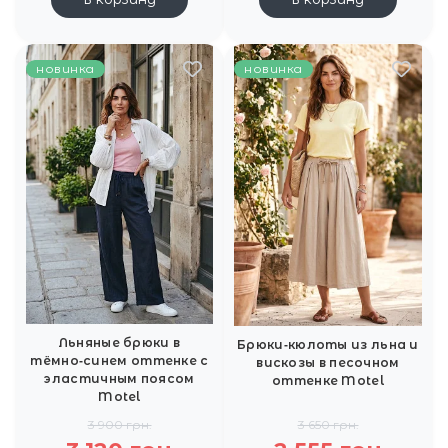
новинка
новинка
Льняные брюки в
Брюки‑кюлоты из льна и
тёмно‑синем оттенке с
вискозы в песочном
эластичным поясом
оттенке Motel
Motel
3 900 грн.
3 650 грн.