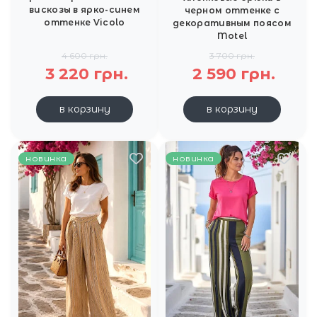
вискозы в ярко-синем
черном оттенке с
оттенке Vicolo
декоративным поясом
Motel
4 600 грн.
3 700 грн.
3 220 грн.
2 590 грн.
в корзину
в корзину
новинка
новинка