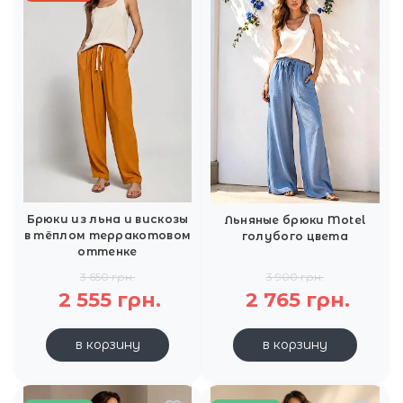
Брюки из льна и вискозы
Льняные брюки Motel
в тёплом терракотовом
голубого цвета
оттенке
3 650 грн.
3 900 грн.
2 555 грн.
2 765 грн.
в корзину
в корзину