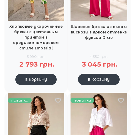
Хлопковые укороченные
Широкие брюки из льна и
брюки с цветочным
вискозы в ярком оттенке
принтом в
фуксии Dixie
средиземноморском
стиле Imperial
3 990 грн.
4 350 грн.
2 793 грн.
3 045 грн.
в корзину
в корзину
новинка
новинка