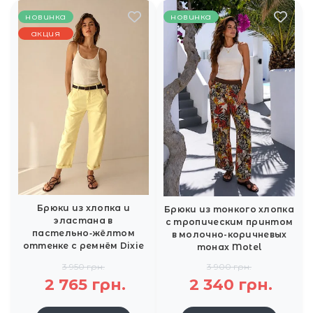
новинка
новинка
акция
Брюки из хлопка и
Брюки из тонкого хлопка
эластана в
с тропическим принтом
пастельно‑жёлтом
в молочно-коричневых
оттенке с ремнём Dixie
тонах Motel
3 950 грн.
3 900 грн.
2 765 грн.
2 340 грн.