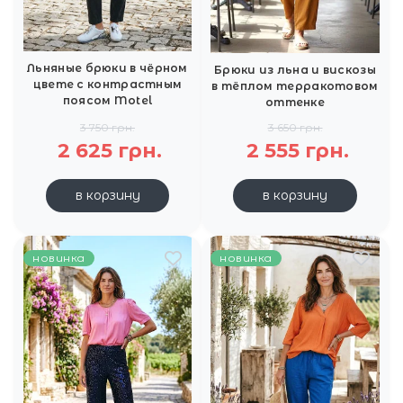
Льняные брюки в чёрном
Брюки из льна и вискозы
цвете с контрастным
в тёплом терракотовом
поясом Motel
оттенке
3 750 грн.
3 650 грн.
2 625 грн.
2 555 грн.
в корзину
в корзину
новинка
новинка