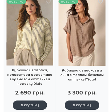
новинка
новинка
Рубашка из хлопка,
Рубашка из вискозы и
полиэстера и эластана
льна в тёплом бежевом
в кремовом оттенке в
оттенке Motel
полоску Dixie
2 690 грн.
3 300 грн.
в корзину
в корзину