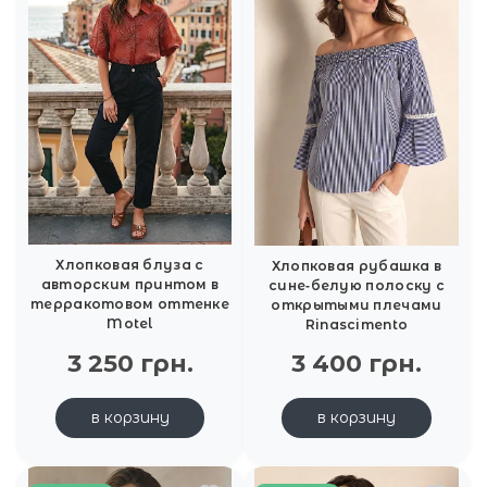
Хлопковая блуза с
Хлопковая рубашка в
авторским принтом в
сине‑белую полоску с
терракотовом оттенке
открытыми плечами
Motel
Rinascimento
3 250 грн.
3 400 грн.
в корзину
в корзину