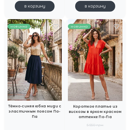
в корзину
в корзину
новинка
новинка
Тёмно‑синяя юбка миди с
Короткое платье из
эластичным поясом No-
вискозы в ярком красном
Na
оттенке No-Na
5 550 грн.