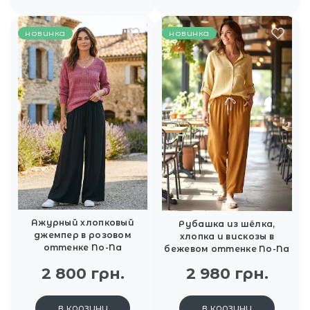
новинка
новинка
Ажурный хлопковый
Рубашка из шёлка,
джемпер в розовом
хлопка и вискозы в
оттенке No-Na
бежевом оттенке No-Na
2 800 грн.
2 980 грн.
в корзину
в корзину