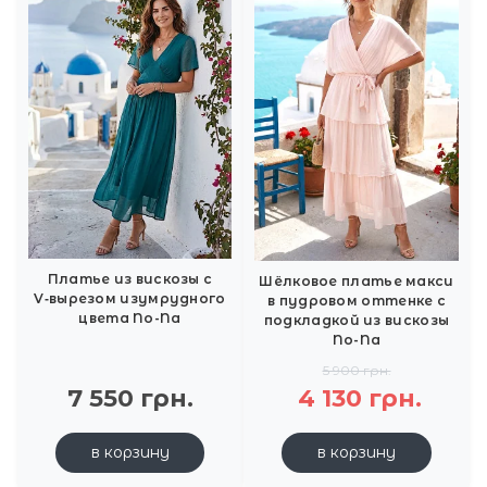
Платье из вискозы с
Шёлковое платье макси
V‑вырезом изумрудного
в пудровом оттенке с
цвета No-Na
подкладкой из вискозы
No-Na
5 900 грн.
7 550 грн.
4 130 грн.
в корзину
в корзину