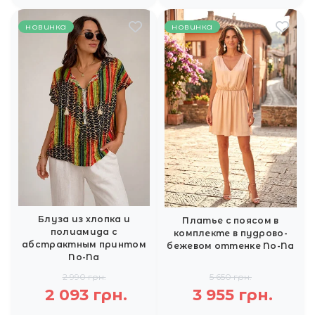
новинка
новинка
Блуза из хлопка и
Платье с поясом в
полиамида с
комплекте в пудрово-
абстрактным принтом
бежевом оттенке No-Na
No-Na
2 990 грн.
5 650 грн.
2 093 грн.
3 955 грн.