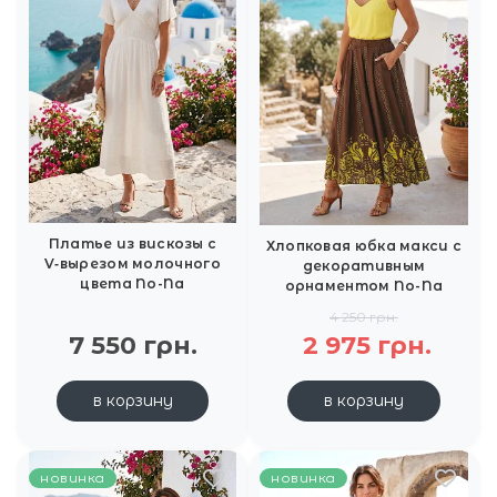
Платье из вискозы с
Хлопковая юбка макси с
V‑вырезом молочного
декоративным
цвета No-Na
орнаментом No-Na
4 250 грн.
7 550 грн.
2 975 грн.
в корзину
в корзину
новинка
новинка