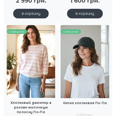
2 990 грн.
1 600 грн.
в корзину
в корзину
новинка
новинка
Хлопковый джемпер в
Кепка хлопковая No-Na
розово‑молочную
полоску No-Na
2 050 грн.