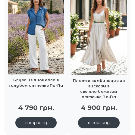
Блуза из лиоцелла в
Платье‑комбинация из
голубом оттенке No-Na
вискозы в
светло‑бежевом
оттенке No-Na
4 790 грн.
4 900 грн.
в корзину
в корзину