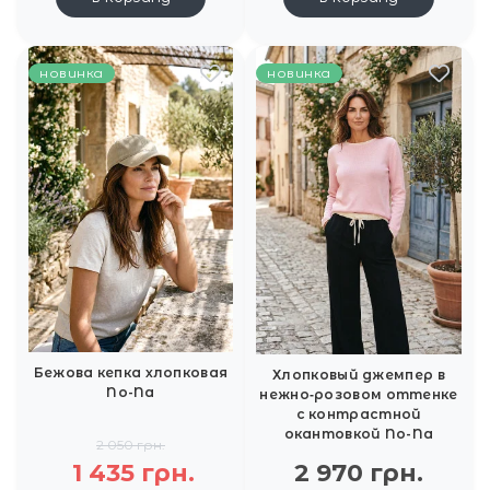
новинка
новинка
Бежова кепка хлопковая
Хлопковый джемпер в
No-Na
нежно‑розовом оттенке
с контрастной
окантовкой No-Na
2 050 грн.
1 435 грн.
2 970 грн.