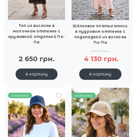
Топ из вискозы в
Шёлковое платье макси
молочном оттенке с
в пудровом оттенке с
кружевной отделкой No-
подкладкой из вискозы
Na
No-Na
5 900 грн.
2 650 грн.
4 130 грн.
в корзину
в корзину
новинка
новинка