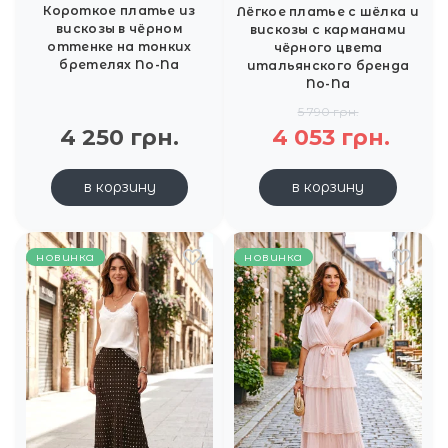
Короткое платье из
Лёгкое платье с шёлка и
вискозы в чёрном
вискозы с карманами
оттенке на тонких
чёрного цвета
бретелях No-Na
итальянского бренда
No-Na
5 790 грн.
4 250 грн.
4 053 грн.
в корзину
в корзину
новинка
новинка