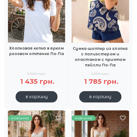
Хлопковая кепка в ярком
Сумка‑шоппер из хлопка
розовом оттенке No-Na
с полиэстером и
эластаном с принтом
пейсли No-Na
2 050 грн.
2 550 грн.
1 435 грн.
1 785 грн.
в корзину
в корзину
новинка
новинка