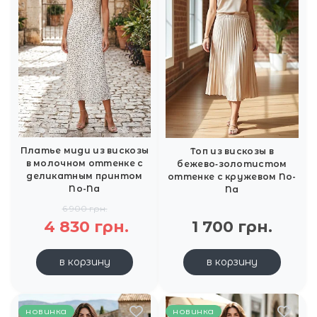
Платье миди из вискозы
Топ из вискозы в
в молочном оттенке с
бежево‑золотистом
деликатным принтом
оттенке с кружевом No-
No-Na
Na
6 900 грн.
4 830 грн.
1 700 грн.
в корзину
в корзину
новинка
новинка