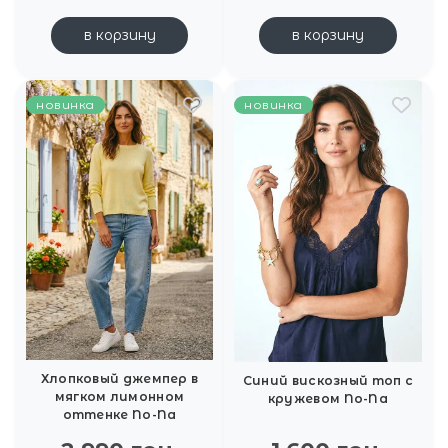
в корзину
в корзину
новинка
новинка
Хлопковый джемпер в
Синий вискозный топ с
мягком лимонном
кружевом No-Na
оттенке No-Na