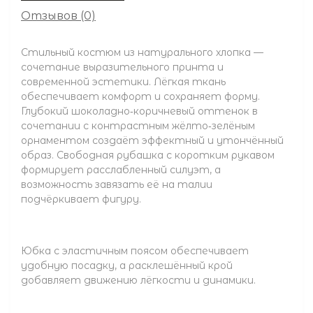
Отзывов (0)
Стильный костюм из натурального хлопка —
сочетание выразительного принта и
современной эстетики. Лёгкая ткань
обеспечивает комфорт и сохраняет форму.
Глубокий шоколадно‑коричневый оттенок в
сочетании с контрастным жёлто‑зелёным
орнаментом создаёт эффектный и утончённый
образ. Свободная рубашка с коротким рукавом
формирует расслабленный силуэт, а
возможность завязать её на талии
подчёркивает фигуру.
Юбка с эластичным поясом обеспечивает
удобную посадку, а расклешённый крой
добавляет движению лёгкости и динамики.