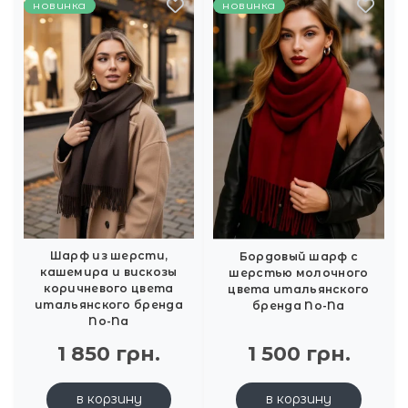
новинка
новинка
Шарф из шерсти,
Бордовый шарф с
кашемира и вискозы
шерстью молочного
коричневого цвета
цвета итальянского
итальянского бренда
бренда No-Na
No-Na
1 850 грн.
1 500 грн.
в корзину
в корзину