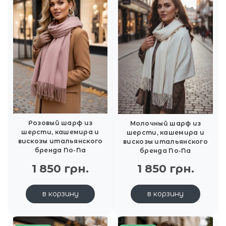
Розовый шарф из
Молочный шарф из
шерсти, кашемира и
шерсти, кашемира и
вискозы итальянского
вискозы итальянского
бренда No-Na
бренда No-Na
1 850 грн.
1 850 грн.
в корзину
в корзину