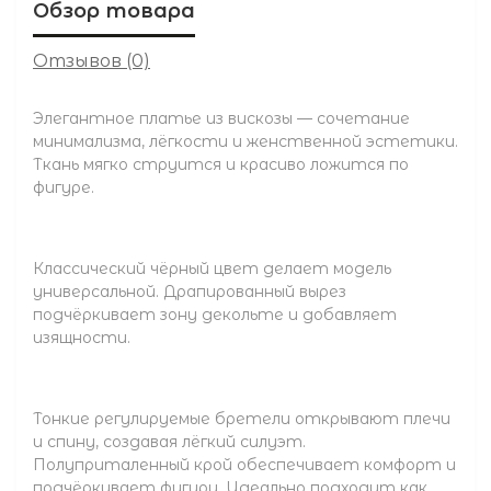
Обзор товара
Отзывов (0)
Элегантное платье из вискозы — сочетание
минимализма, лёгкости и женственной эстетики.
Ткань мягко струится и красиво ложится по
фигуре.
Классический чёрный цвет делает модель
универсальной. Драпированный вырез
подчёркивает зону декольте и добавляет
изящности.
Тонкие регулируемые бретели открывают плечи
и спину, создавая лёгкий силуэт.
Полуприталенный крой обеспечивает комфорт и
подчёркивает фигуру. Идеально подходит как