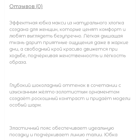
Отзывов (0)
Эффектная юбка макси из натурального хлопка
создана для женщин, которые ценят комфорт и
любят выглядеть безупречно. Лёгкая дышащая
ткань дарит приятные ощущения даже в жаркие
дни, а свободный крой красиво движется при
ходьбе, подчёркивая женственность и лёгкость
образа.
Глубокий шоколадный оттенок в сочетании с
изысканным жёлто-золотистым орнаментом
создаёт роскошный контраст и придаёт модели
особый шарм.
Эластичный пояс обеспечивает идеальную
посадку и подчёркивает линию талии. Юбка