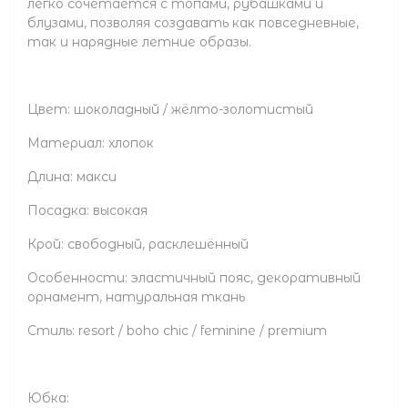
легко сочетается с топами, рубашками и
блузами, позволяя создавать как повседневные,
так и нарядные летние образы.
Цвет: шоколадный / жёлто-золотистый
Материал: хлопок
Длина: макси
Посадка: высокая
Крой: свободный, расклешённый
Особенности: эластичный пояс, декоративный
орнамент, натуральная ткань
Стиль: resort / boho chic / feminine / premium
Юбка: