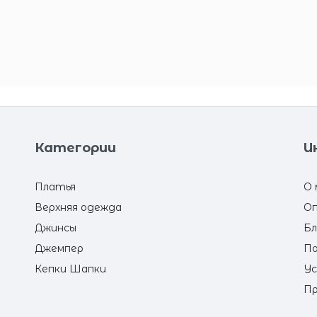
Категории
И
Платья
О 
Верхняя одежда
Оп
Джинсы
Бл
Джемпер
По
Кепки Шапки
Ус
Пр