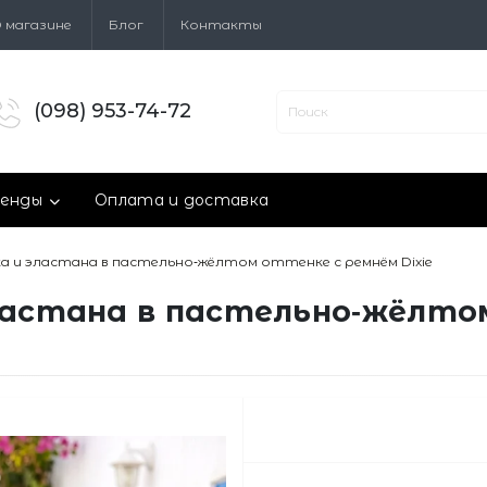
 магазине
Блог
Контакты
(098) 953-74-72
енды
Оплата и доставка
ка и эластана в пастельно‑жёлтом оттенке с ремнём Dixie
эластана в пастельно‑жёлто