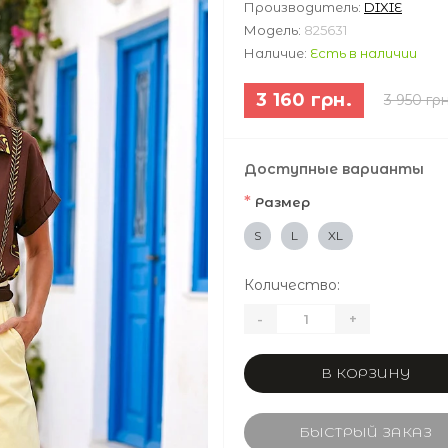
Производитель:
DIXIE
Модель:
825631
Наличие:
Есть в наличии
3 160 грн.
3 950 грн
Доступные варианты
*
Размер
S
L
XL
Количество:
-
+
В КОРЗИНУ
БЫСТРЫЙ ЗАКАЗ