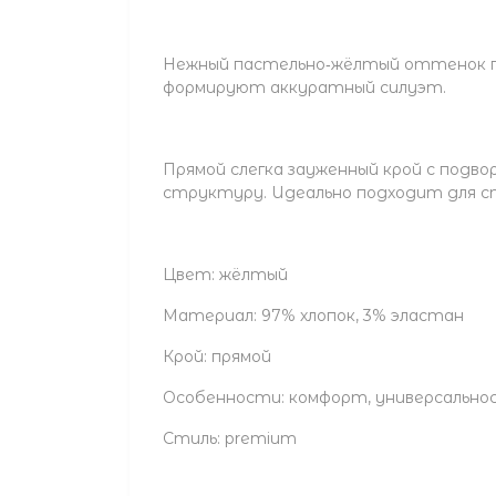
Нежный пастельно‑жёлтый оттенок пр
формируют аккуратный силуэт.
Прямой слегка зауженный крой с подв
структуру. Идеально подходит для ст
Цвет: жёлтый
Материал: 97% хлопок, 3% эластан
Крой: прямой
Особенности: комфорт, универсально
Стиль: premium