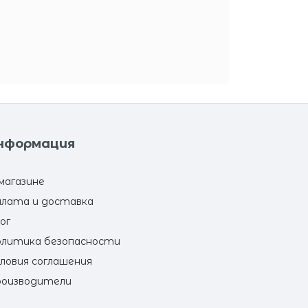
нформация
магазине
лата и доставка
ог
литика безопасности
ловия соглашения
оизводители