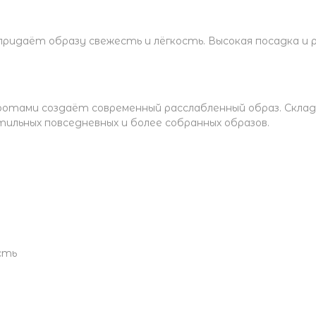
идаёт образу свежесть и лёгкость. Высокая посадка и 
оротами создаёт современный расслабленный образ. Скла
ильных повседневных и более собранных образов.
сть