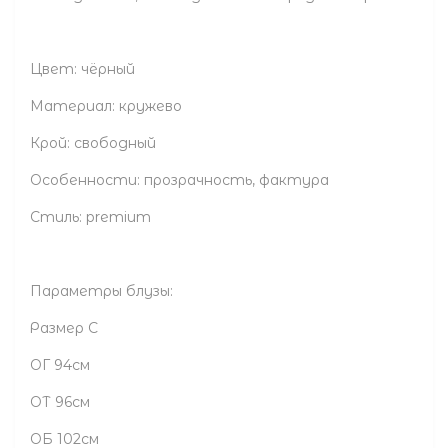
Цвет: чёрный
Материал: кружево
Крой: свободный
Особенности: прозрачность, фактура
Стиль: premium
Параметры блузы:
Размер С
ОГ 94см
ОТ 96см
ОБ 102см