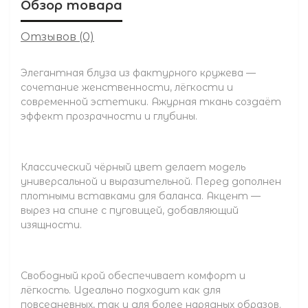
Обзор товара
Отзывов (0)
Элегантная блуза из фактурного кружева —
сочетание женственности, лёгкости и
современной эстетики. Ажурная ткань создаёт
эффект прозрачности и глубины.
Классический чёрный цвет делает модель
универсальной и выразительной. Перед дополнен
плотными вставками для баланса. Акцент —
вырез на спине с пуговицей, добавляющий
изящности.
Свободный крой обеспечивает комфорт и
лёгкость. Идеально подходит как для
повседневных, так и для более нарядных образов.