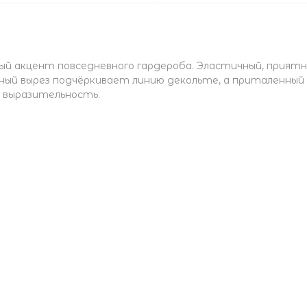
ый акцент повседневного гардероба. Эластичный, прият
ный вырез подчёркивает линию декольте, а приталенный
 выразительность.