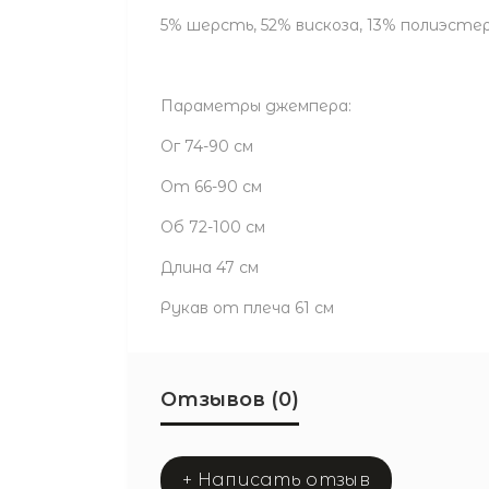
5% шерсть, 52% вискоза, 13% полиэсте
Параметры джемпера:
Ог 74-90 см
От 66-90 см
Об 72-100 см
Длина 47 см
Рукав от плеча 61 см
Отзывов (0)
+ Написать отзыв