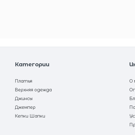
Категории
И
Платья
О 
Верхняя одежда
Оп
Джинсы
Бл
Джемпер
По
Кепки Шапки
Ус
Пр