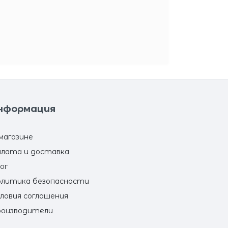
нформация
магазине
лата и доставка
ог
литика безопасности
ловия соглашения
оизводители