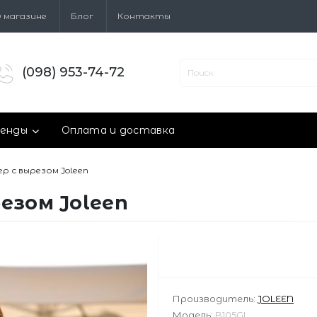
 магазине
Блог
Контакты
(098) 953-74-72
енды
Оплата и доставка
р с вырезом Joleen
езом Joleen
Производитель:
JOLEEN
Модель:
B105GL