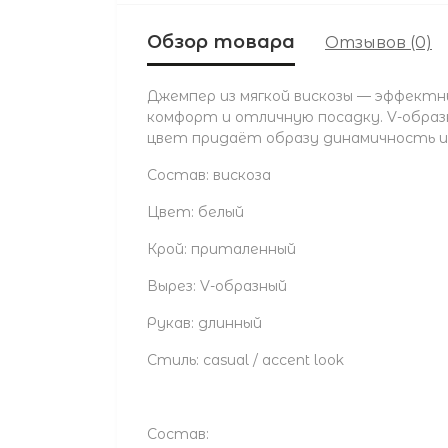
Обзор товара
Отзывов (0)
Джемпер из мягкой вискозы — эффектн
комфорт и отличную посадку. V-образ
цвет придаёт образу динамичность и
Состав: вискоза
Цвет: белый
Крой: приталенный
Вырез: V-образный
Рукав: длинный
Стиль: casual / accent look
Состав: