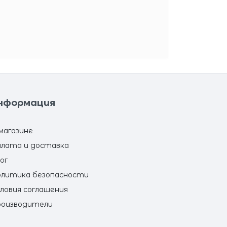
нформация
магазине
лата и доставка
ог
литика безопасности
ловия соглашения
оизводители