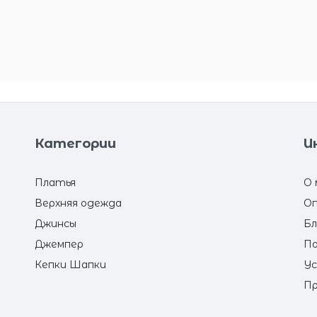
Категории
И
Платья
О 
Верхняя одежда
Оп
Джинсы
Бл
Джемпер
По
Кепки Шапки
Ус
Пр