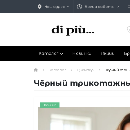
Наш адрес
Время работы
О
Каталог
Новинки
Акции
Бр
Каталог
Джемпер
Чёрный трик
Чёрный трикотажный
Новинка