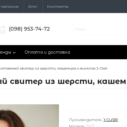
 магазине
Блог
Контакты
(098) 953-74-72
енды
Оплата и доставка
отажный свитер из шерсти, кашемира и вискозы J-Clair
 свитер из шерсти, кашемир
Производитель:
J-CLAIR
Модель:
1907