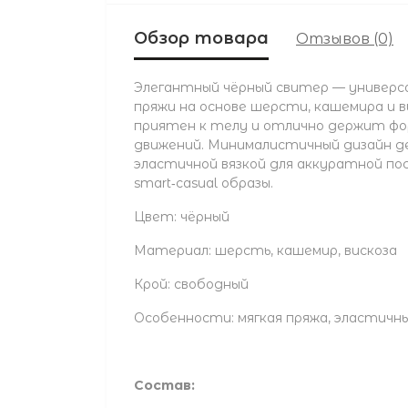
Обзор товара
Отзывов (0)
Элегантный чёрный свитер — универса
пряжи на основе шерсти, кашемира и 
приятен к телу и отлично держит фо
движений. Минималистичный дизайн де
эластичной вязкой для аккуратной пос
smart‑casual образы.
Цвет: чёрный
Материал: шерсть, кашемир, вискоза
Крой: свободный
Особенности: мягкая пряжа, эластичн
Состав: