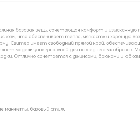
льная базовая вещь, сочетающая комфорт и изысканную 
вискозы, что обеспечивает тепло, мягкость и хорошую в
рму. Свитер имеет свободный прямой крой, обеспечиваю
лает модель универсальной для повседневных образов. 
адки. Отлично сочетается с джинсами, брюками и юбками
ые манжеты, базовый стиль