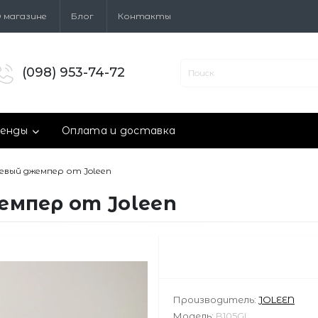
 магазине
Блог
Контакты
(098) 953-74-72
енды
Оплата и доставка
евый джемпер от Joleen
емпер от Joleen
Производитель:
JOLEEN
Модель:
B105GL