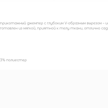
икотажный джемпер с глубоким V-образным вырезом – ид
готовлен из мягкой, приятной к телу ткани, отлично са
,13% полиестер