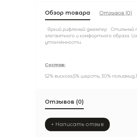
Обзор товара
Отзывов (0)
Яркий рифленый джемпер Стильный тр
элегантного и комфортного образа. Из
утончённости.
Состав:
52% вискоза,5% шерсть, 30% полиамид
Отзывов (0)
+ Написать отзыв