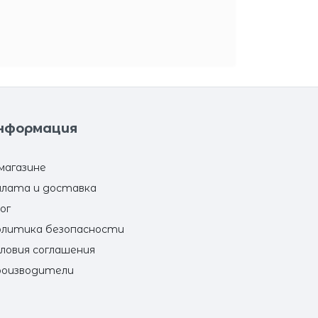
нформация
магазине
лата и доставка
ог
литика безопасности
ловия соглашения
оизводители