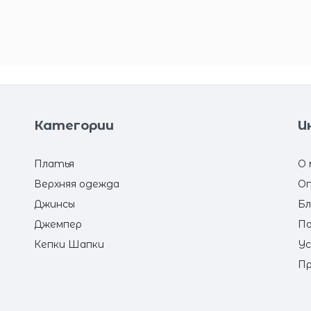
Категории
И
Платья
О 
Верхняя одежда
Оп
Джинсы
Бл
Джемпер
По
Кепки Шапки
Ус
Пр