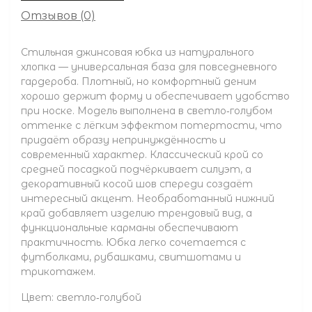
Отзывов (0)
Стильная джинсовая юбка из натурального
хлопка — универсальная база для повседневного
гардероба. Плотный, но комфортный деним
хорошо держит форму и обеспечивает удобство
при носке. Модель выполнена в светло‑голубом
оттенке с лёгким эффектом потертости, что
придаёт образу непринуждённость и
современный характер. Классический крой со
средней посадкой подчёркивает силуэт, а
декоративный косой шов спереди создаёт
интересный акцент. Необработанный нижний
край добавляет изделию трендовый вид, а
функциональные карманы обеспечивают
практичность. Юбка легко сочетается с
футболками, рубашками, свитшотами и
трикотажем.
Цвет: светло‑голубой