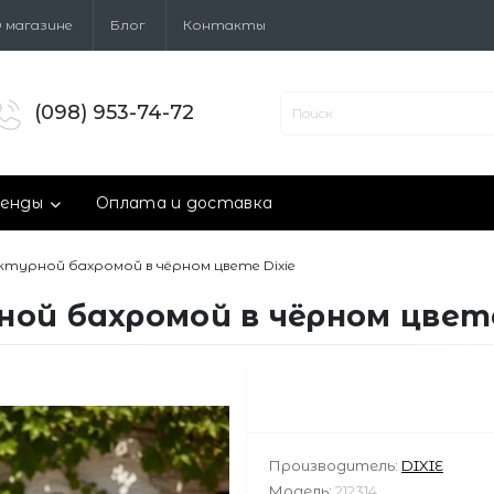
 магазине
Блог
Контакты
(098) 953-74-72
енды
Оплата и доставка
ктурной бахромой в чёрном цвете Dixie
ой бахромой в чёрном цвете
Производитель:
DIXIE
Модель:
212314