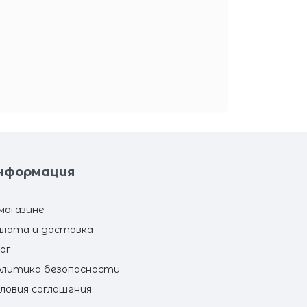
нформация
магазине
лата и доставка
ог
литика безопасности
ловия соглашения