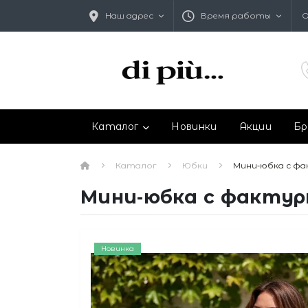
Наш адрес
Время работы
О
Каталог
Новинки
Акции
Бр
Каталог
Юбки
Мини‑юбка с фа
Мини‑юбка с фактурн
Новинка