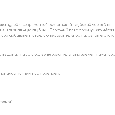
кстурой и современной эстетикой. Глубокий чёрный цве
ие и визуальную глубину. Плотный пояс формирует чётку
ура добавляет изделию выразительности, делая его клю
и вещами, так и с более выразительными элементами гар
инималистичным настроением.
хромой