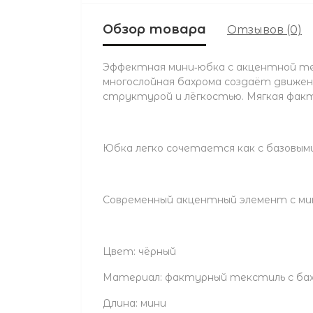
Обзор товара
Отзывов (0)
Эффектная мини‑юбка с акцентной те
многослойная бахрома создаёт движен
структурой и лёгкостью. Мягкая факт
Юбка легко сочетается как с базовым
Современный акцентный элемент с м
Цвет: чёрный
Материал: фактурный текстиль с ба
Длина: мини