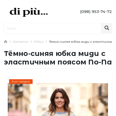
(098) 953-74-72
Каталог
Юбки
Тёмно‑синяя юбка миди с эластичным 
Тёмно‑синяя юбка миди с
эластичным поясом No-Na
Хит продаж