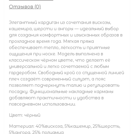
Отзывов (0)
Элегантный кардиган из сочетания вискозы,
кашемира, шерсти и ангоры — идеальный выбор
для создания комфортных и изысканных образов в
прохладное время года. Мягкая пряжа
обеспечивает тепло, лёгкость и приятные
ощущения при носке. Модель выполнена в
классическом чёрном цвете, что делает её
универсальной и легко сочетаемой с любым
гардеробом. Свободный крой со спущенной линией
плеч создаёт современный силуэт, а пояс
позволяет подчеркнуть талию и регулировать
посадку. Функциональные накладные карманы
добавляют практичности и удобства в
повседневном использовании.
Цвет: чёрный
Материал: 40%вискоза, 5%кашемир, 25%шерсть,
5%ангора, 25% полиамид