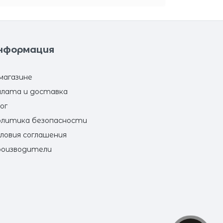
нформация
магазине
лата и доставка
ог
литика безопасности
ловия соглашения
оизводители