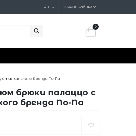
Ru
Личный кабинет
0
 итальянского бренда No-Na
юм брюки палаццо с
ого бренда No-Na