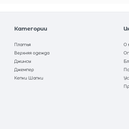
Категории
И
Платья
О 
Верхняя одежда
Оп
Джинсы
Бл
Джемпер
По
Кепки Шапки
Ус
Пр