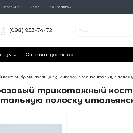
 магазине
Блог
Контакты
(098) 953-74-72
енды
Оплата и доставка
 костюм брюки палаццо с джемпером в горизонтальную полоску
розовый трикотажный кост
нтальную полоску итальянск