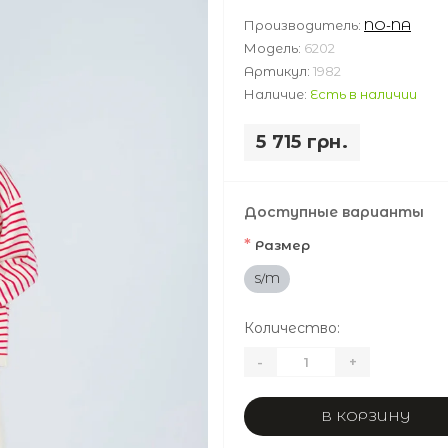
Производитель:
NO-NA
Модель:
6202
Артикул:
1982
Наличие:
Есть в наличии
5 715 грн.
Доступные варианты
*
Размер
S/M
Количество:
-
+
В КОРЗИНУ