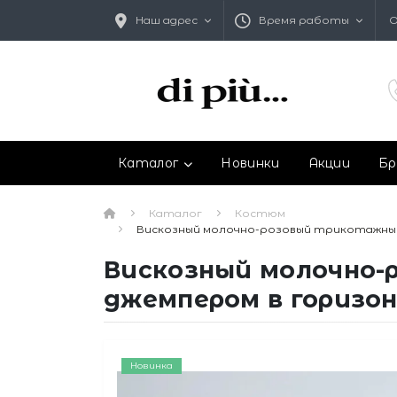
Наш адрес
Время работы
О
Каталог
Новинки
Акции
Бр
Каталог
Костюм
Вискозный молочно-розовый трикотажный
Вискозный молочно-
джемпером в горизо
Новинка