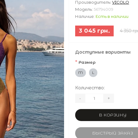
Производитель:
VICOLO
Модель:
56794009
Наличие:
Есть в наличии
3 045 грн.
4 350 гр
Доступные варианты
*
Размер
M
L
Количество:
-
+
В КОРЗИНУ
БЫСТРЫЙ ЗАКАЗ