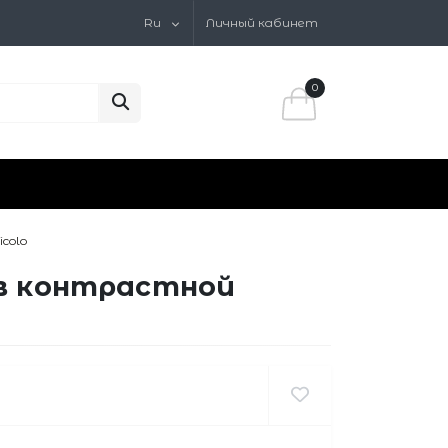
Ru
Личный кабинет
0
colo
 в контрастной