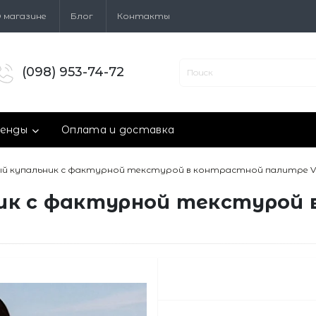
 магазине
Блог
Контакты
(098) 953-74-72
енды
Оплата и доставка
ый купальник с фактурной текстурой в контрастной палитре Vi
ик с фактурной текстурой