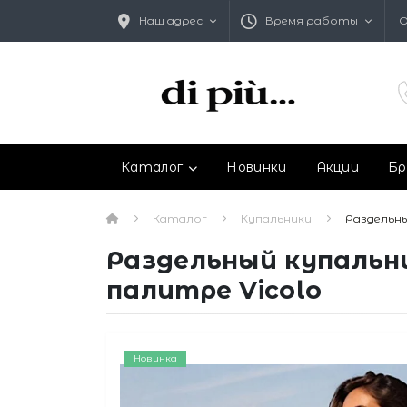
Наш адрес
Время работы
О
Каталог
Новинки
Акции
Бр
Каталог
Купальники
Раздельн
Раздельный купальн
палитре Vicolo
Новинка