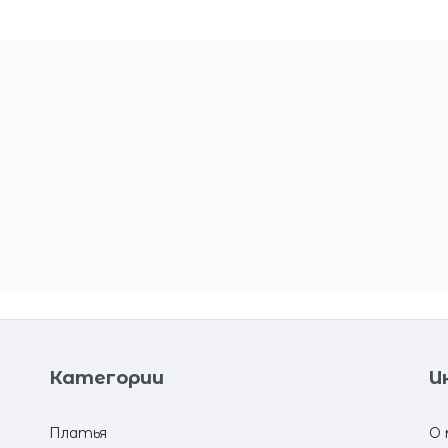
Категории
И
Платья
О 