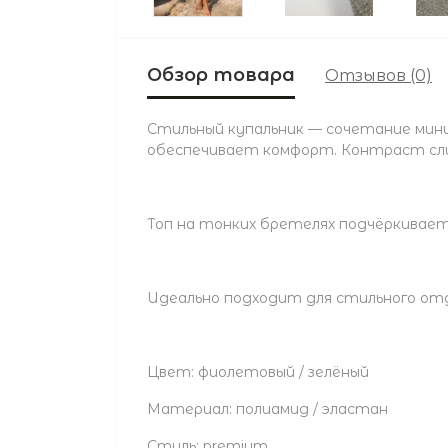
Обзор товара
Отзывов (0)
Стильный купальник — сочетание мини
обеспечивает комфорт. Контраст слив
Топ на тонких бретелях подчёркивает 
Идеально подходит для стильного отд
Цвет: фиолетовый / зелёный
Материал: полиамид / эластан
Стиль: premium