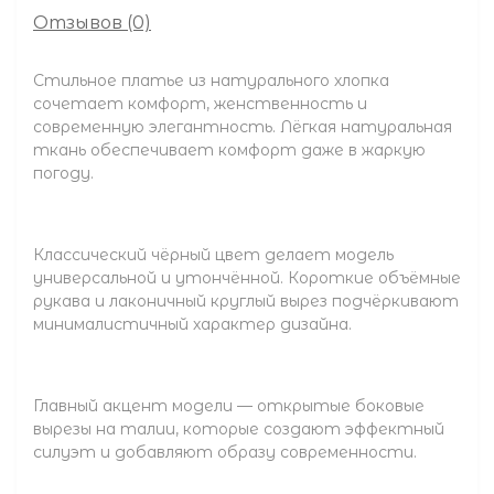
Отзывов (0)
Стильное платье из натурального хлопка
сочетает комфорт, женственность и
современную элегантность. Лёгкая натуральная
ткань обеспечивает комфорт даже в жаркую
погоду.
Классический чёрный цвет делает модель
универсальной и утончённой. Короткие объёмные
рукава и лаконичный круглый вырез подчёркивают
минималистичный характер дизайна.
Главный акцент модели — открытые боковые
вырезы на талии, которые создают эффектный
силуэт и добавляют образу современности.