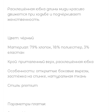
Расклешённая юбка длины миди красиво
движется при ходьбе и подчёркивает
женственность.
Цвет: чёрный
Материал: 79% хлопок, 18% полиестер, 3%
еластан
Крой: приталенный верх, расклешённая юбка
Особенности: открытые боковые вырезы,
застёжка на спинке, натуральная ткань
Стиль: premium
Параметры платья: