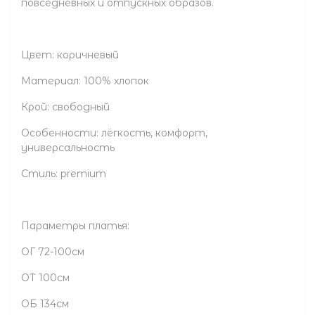
повседневных и отпускных образов.
Цвет: коричневый
Материал: 100% хлопок
Крой: свободный
Особенности: лёгкость, комфорт,
универсальность
Стиль: premium
Параметры платья:
ОГ 72-100см
ОТ 100см
ОБ 134см