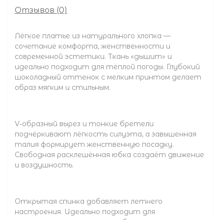
Отзывов (0)
Лёгкое платье из натурального хлопка —
сочетание комфорта, женственности и
современной эстетики. Ткань «дышит» и
идеально подходит для тёплой погоды. Глубокий
шоколадный оттенок с мелким принтом делает
образ мягким и стильным.
V‑образный вырез и тонкие бретели
подчёркивают лёгкость силуэта, а завышенная
талия формирует женственную посадку.
Свободная расклешённая юбка создаёт движение
и воздушность.
Открытая спинка добавляет летнего
настроения. Идеально подходит для