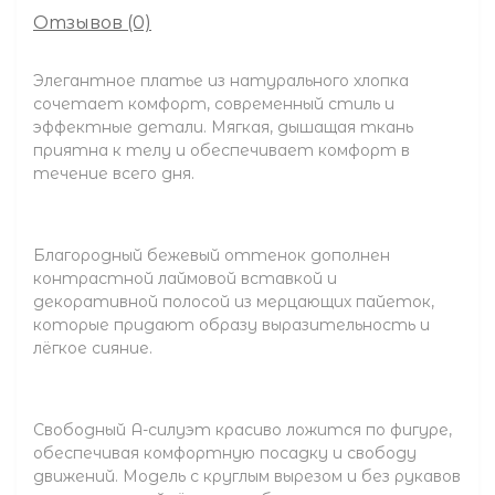
Отзывов (0)
Элегантное платье из натурального хлопка
сочетает комфорт, современный стиль и
эффектные детали. Мягкая, дышащая ткань
приятна к телу и обеспечивает комфорт в
течение всего дня.
Благородный бежевый оттенок дополнен
контрастной лаймовой вставкой и
декоративной полосой из мерцающих пайеток,
которые придают образу выразительность и
лёгкое сияние.
Свободный А-силуэт красиво ложится по фигуре,
обеспечивая комфортную посадку и свободу
движений. Модель с круглым вырезом и без рукавов