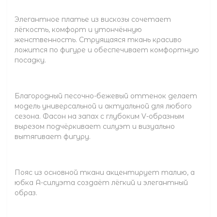
Элегантное платье из вискозы сочетает
лёгкость, комфорт и утончённую
женственность. Струящаяся ткань красиво
ложится по фигуре и обеспечивает комфортную
посадку.
Благородный песочно-бежевый оттенок делает
модель универсальной и актуальной для любого
сезона. Фасон на запах с глубоким V-образным
вырезом подчёркивает силуэт и визуально
вытягивает фигуру.
Пояс из основной ткани акцентирует талию, а
юбка А-силуэта создаёт лёгкий и элегантный
образ.