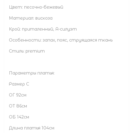
Цвет: песочно-бежевый
Материал: вискоза
Крой: приталенный, А-силуэт
Особенности: запах, пояс, струящаяся ткань
Стиль: premium
Параметры платья:
Размер С
ОГ 92см
ОТ 86см
ОБ 142см
Длина платья 104см