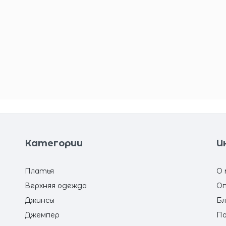
Категории
И
Платья
О 
Верхняя одежда
Оп
Джинсы
Бл
Джемпер
По