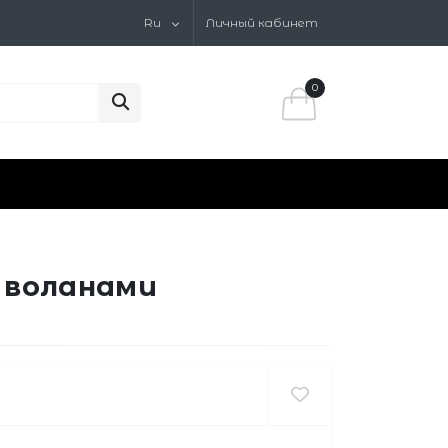
Ru
Личный кабинет
0
 воланами