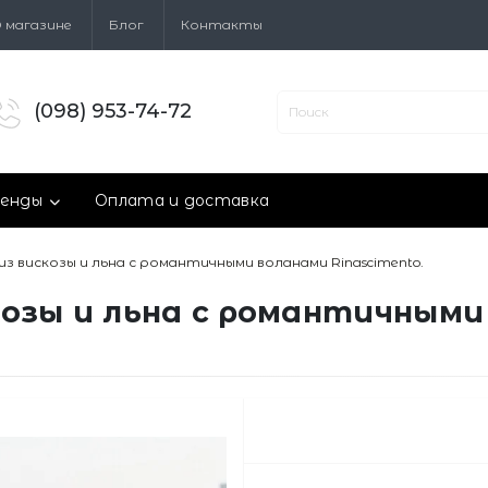
 магазине
Блог
Контакты
(098) 953-74-72
енды
Оплата и доставка
из вискозы и льна с романтичными воланами Rinascimento.
козы и льна с романтичными