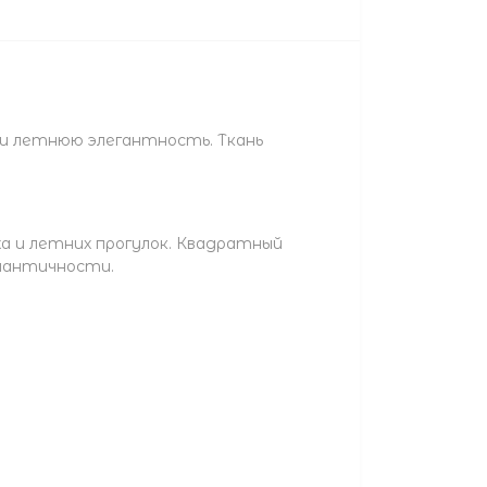
 и летнюю элегантность. Ткань
а и летних прогулок. Квадратный
омантичности.