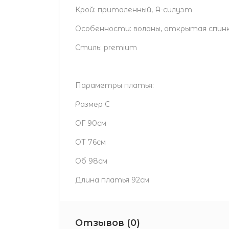
Крой: приталенный, А-силуэт
Особенности: воланы, открытая спинк
Стиль: premium
Параметры платья:
Размер С
ОГ 90см
ОТ 76см
Об 98см
Длина платья 92см
Отзывов (0)