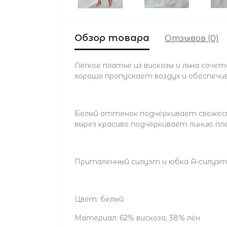
Обзор товара
Отзывов (0)
Лёгкое платье из вискозы и льна со
хорошо пропускает воздух и обеспечи
Белый оттенок подчёркивает свежест
вырез красиво подчёркивает линию пл
Приталенный силуэт и юбка А-силуэт
Цвет: белый
Материал: 62% вискоза, 38% лён