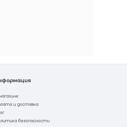
нформация
магазине
лата и доставка
ог
литика безопасности