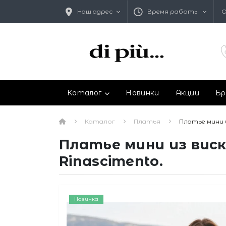
Наш адрес
Время работы
О
Каталог
Новинки
Акции
Бр
Каталог
Платья
Платье мини 
Платье мини из вис
Rinascimento.
Новинка