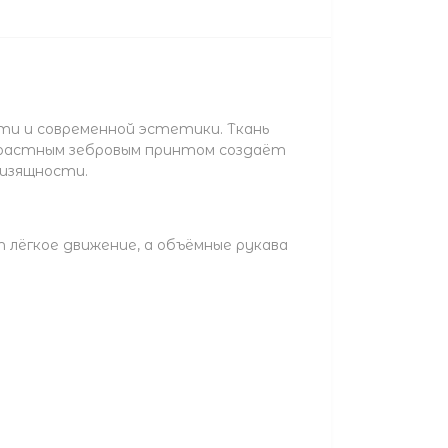
ти и современной эстетики. Ткань
трастным зебровым принтом создаёт
 изящности.
лёгкое движение, а объёмные рукава