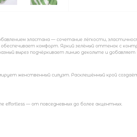
обавлением эластана — сочетание лёгкости, эластичнос
и обеспечивает комфорт. Яркий зелёный оттенок с кон
разный вырез подчёркивает линию декольте и добавляет
мирует женственный силуэт. Расклешённый крой создаёт 
е effortless — от повседневных до более акцентных.