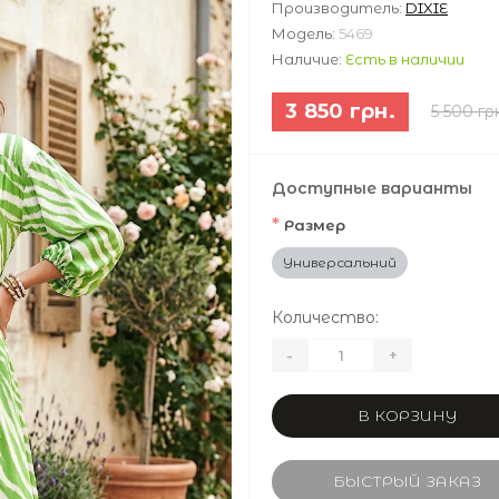
Производитель:
DIXIE
Модель:
5469
Наличие:
Есть в наличии
3 850 грн.
5 500 гр
Доступные варианты
*
Размер
Универсальний
Количество:
-
+
В КОРЗИНУ
БЫСТРЫЙ ЗАКАЗ