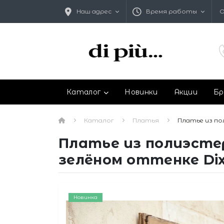
Наш адрес
Время работы
О
Каталог
Новинки
Акции
Бр
Каталог
Платья
Платье из по
Платье из полиэсте
зелёном оттенке Dix
Новинка