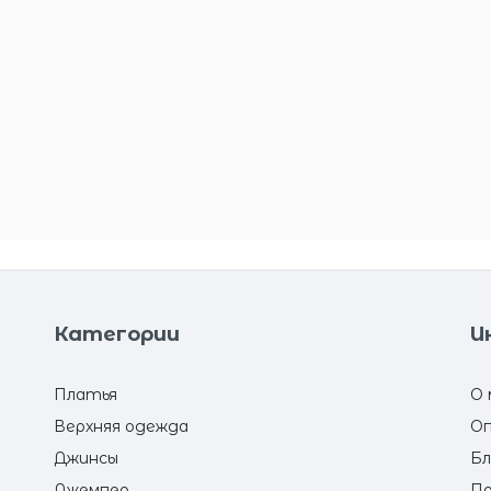
Категории
И
Платья
О 
Верхняя одежда
Оп
Джинсы
Бл
Джемпер
По