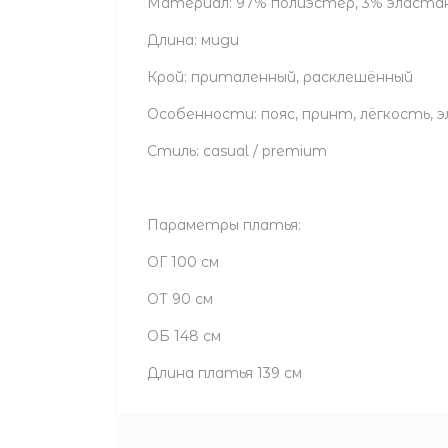
Материал: 97% полиэстер, 3% эласта
Длина: миди
Крой: приталенный, расклешённый
Особенности: пояс, принт, лёгкость,
Стиль: casual / premium
Параметры платья:
ОГ 100 см
ОТ 90 см
ОБ 148 см
Длина платья 139 см