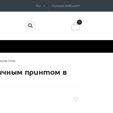
Ru
Личный кабинет
0
нке Dixie
ичным принтом в