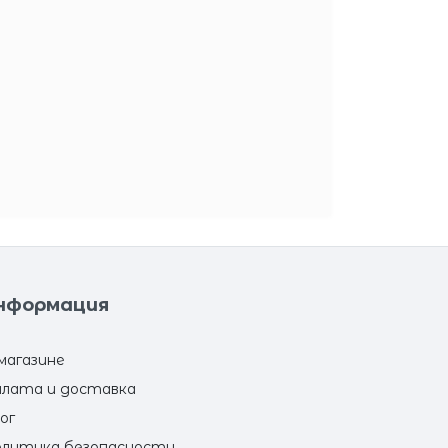
нформация
магазине
лата и доставка
ог
литика безопасности