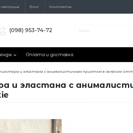
 магазине
Блог
Контакты
(098) 953-74-72
енды
Оплата и доставка
лиэстера и эластана с анималистичным принтом в зелёном отте
ра и эластана с анималист
ie