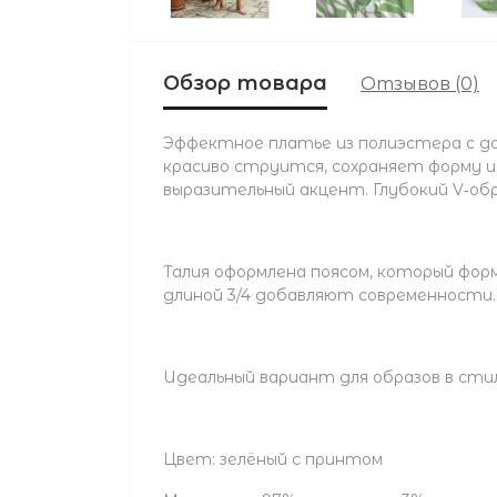
Обзор товара
Отзывов (0)
Эффектное платье из полиэстера с д
красиво струится, сохраняет форму 
выразительный акцент. Глубокий V‑об
Талия оформлена поясом, который фор
длиной 3/4 добавляют современности.
Идеальный вариант для образов в стил
Цвет: зелёный с принтом