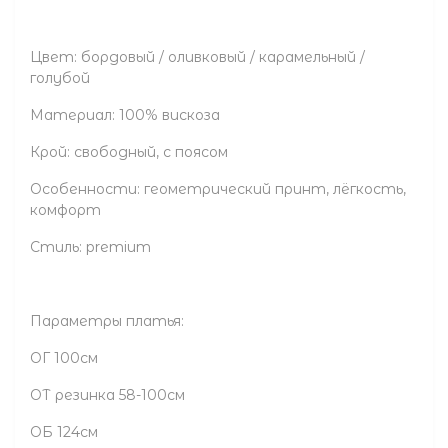
Цвет: бордовый / оливковый / карамельный /
голубой
Материал: 100% вискоза
Крой: свободный, с поясом
Особенности: геометрический принт, лёгкость,
комфорт
Стиль: premium
Параметры платья:
ОГ 100см
ОТ резинка 58-100см
ОБ 124см