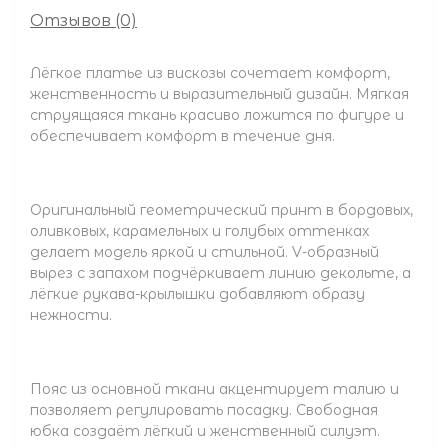
Отзывов (0)
Лёгкое платье из вискозы сочетает комфорт,
женственность и выразительный дизайн. Мягкая
струящаяся ткань красиво ложится по фигуре и
обеспечивает комфорт в течение дня.
Оригинальный геометрический принт в бордовых,
оливковых, карамельных и голубых оттенках
делает модель яркой и стильной. V-образный
вырез с запахом подчёркивает линию декольте, а
лёгкие рукава-крылышки добавляют образу
нежности.
Пояс из основной ткани акцентирует талию и
позволяет регулировать посадку. Свободная
юбка создаёт лёгкий и женственный силуэт.