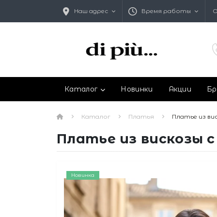
Наш адрес
Время работы
О
Каталог
Новинки
Акции
Бр
Каталог
Платья
Платье из ви
Платье из вискозы 
Новинка