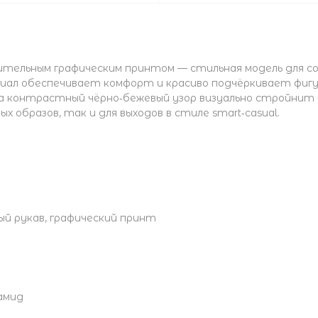
ительным графическим принтом — стильная модель для со
иал обеспечивает комфорт и красиво подчёркивает фигу
 а контрастный чёрно‑бежевый узор визуально стройнит
 образов, так и для выходов в стиле smart‑casual.
ый рукав, графический принт
амид