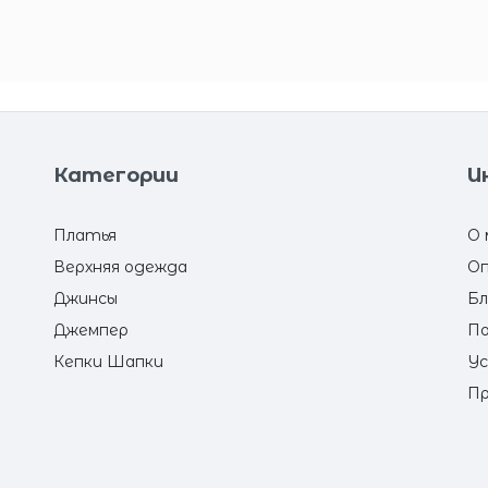
Категории
И
Платья
О 
Верхняя одежда
Оп
Джинсы
Бл
Джемпер
По
Кепки Шапки
Ус
Пр