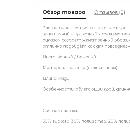
Обзор товара
Отзывов (0)
Элегантное платье из вискозы с выраз
эластичный и приятный к телу матер
рукавом создаёт женственный образ,
отлично подойдёт как для повседневных
Цвет: чёрный / бежевый
Материал: вискоза (с эластаном)
Длина: миди
Особенности: облегающий крой, длинн
Состав платья:
50% вискоза, 30% полиестер, 20% поли