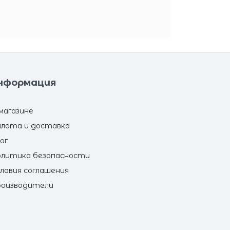
нформация
магазине
лата и доставка
ог
литика безопасности
ловия соглашения
оизводители