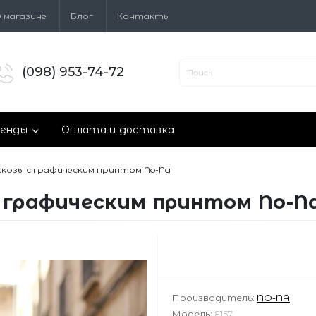
 магазине
Блог
Контакты
(098) 953-74-72
енды
Оплата и доставка
скозы с графическим принтом No-Na
с графическим принтом No-N
Производитель:
NO-NA
Модель:
E157