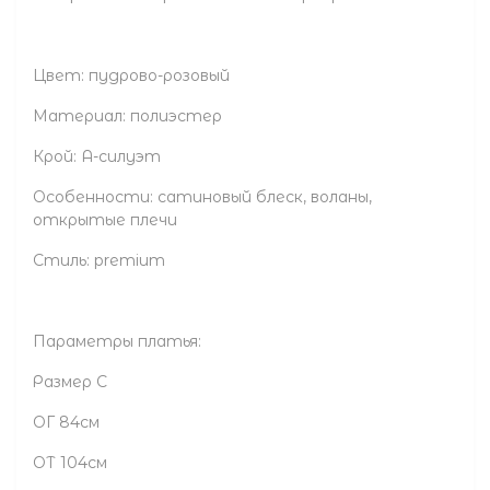
Цвет: пудрово-розовый
Материал: полиэстер
Крой: А-силуэт
Особенности: сатиновый блеск, воланы,
открытые плечи
Стиль: premium
Параметры платья:
Размер С
ОГ 84см
ОТ 104см