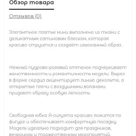
Обзор товара
Отзывов (0)
Элегантное платье мини выполнено из ткани с
деликатным сатиновым блеском, которая
красиво струится и создаёт изысканный образ.
Нежный пудрово-розовый оттенок подчёркивает
женственность и романтичность модели. Вырез
в форме сердца акцентирует линию декольте, а
открытые плечи с воздушными воланами
придают образу особую лёгкость.
Свободная юбка А-силуэта красиво ложится по
фигуре и обеспечивает комфортную посадку.
Модель идеально подходит для праздников,
вечеринок и торжественных мероприятий.