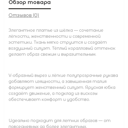
Обзор товара
Отзывов (0)
Элегантное платье из шёлка — сочетание
лёгкости, женственности и современной
эстетики. Ткань мягко струится и создаёт
воздушный силуэт. Тёплый коралловый оттенок
делает образ свежим и выразительным.
V‑образный вырез и лёгкие полупрозрачные рукава
добавляют изящности, а завышенная талия
формирует женственный силуэт. Ярусная юбка
создаёт движение, а подклад из вискозы
обеспечивает комфорт и удобство.
Идеально подходит для летних образов — от
повседневных до более элегантных.