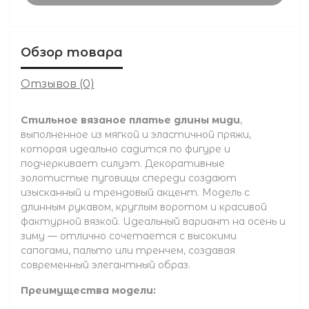
Обзор товара
Отзывов (0)
Стильное вязаное платье длины миди
,
выполненное из мягкой и эластичной пряжи,
которая идеально садится по фигуре и
подчеркивает силуэт. Декоративные
золотистые пуговицы спереди создают
изысканный и трендовый акцент. Модель с
длинным рукавом, круглым воротом и красивой
фактурной вязкой. Идеальный вариант на осень и
зиму — отлично сочетается с высокими
сапогами, пальто или тренчем, создавая
современный элегантный образ.
Преимущества модели: