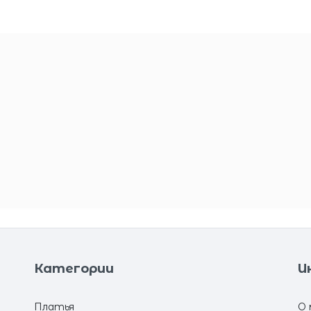
Категории
И
Платья
О 