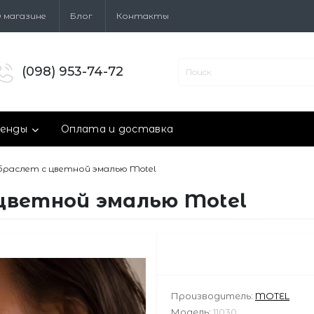
 магазине
Блог
Контакты
(098) 953-74-72
енды
Оплата и доставка
раслет с цветной эмалью Motel
цветной эмалью Motel
Производитель:
MOTEL
Модель:
11030