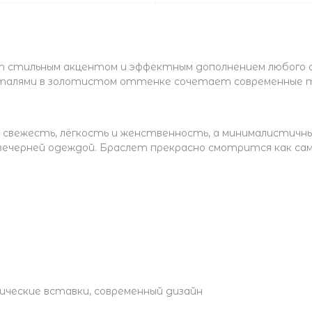
стильным акцентом и эффектным дополнением любого обр
талями в золотистом оттенке сочетает современные т
свежесть, лёгкость и женственность, а минималистичны
 с вечерней одеждой. Браслет прекрасно смотрится как с
ические вставки, современный дизайн