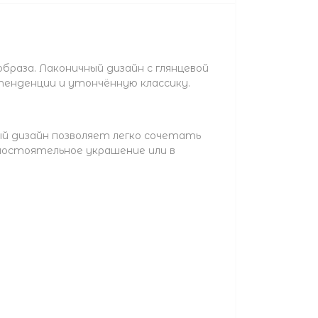
аза. Лаконичный дизайн с глянцевой
енденции и утончённую классику.
й дизайн позволяет легко сочетать
амостоятельное украшение или в