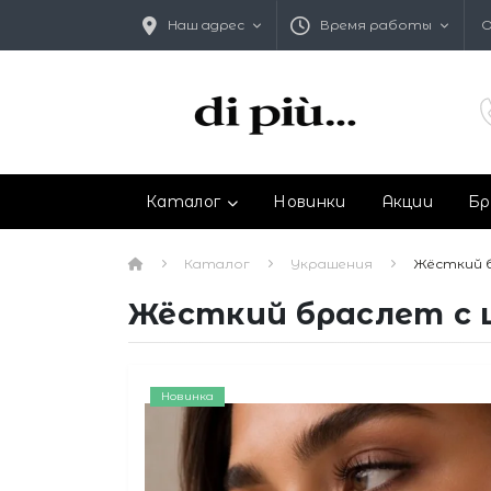
Наш адрес
Время работы
О
Каталог
Новинки
Акции
Бр
Каталог
Украшения
Жёсткий б
Жёсткий браслет с 
Новинка