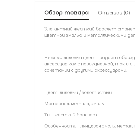
Обзор товара
Отзывов (0)
Элегантный жёсткий браслет станет 
цветной эмалью и металлическими де
Нежный лиловый цвет придаёт образу 
аксессуар как с повседневной, так и
сочетании с другими аксессуарами.
Цвет: лиловый / золотистый
Материал: металл, эмаль
Тип: жёсткий браслет
Особенности: глянцевая эмаль, металл