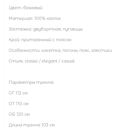
Цвет: бежевый
Материал: 100% хлопок
Застёжка: двубортная, пуговицы
Крой: приталенный с поясом
Особенности: кокетка, погоны, пояс, хлястики
Стиль: classic / elegant / casual
Параметры тренча:
ОГ 112 см
ОТ 110 см
ОБ 120 см
Длина тренча 103 см