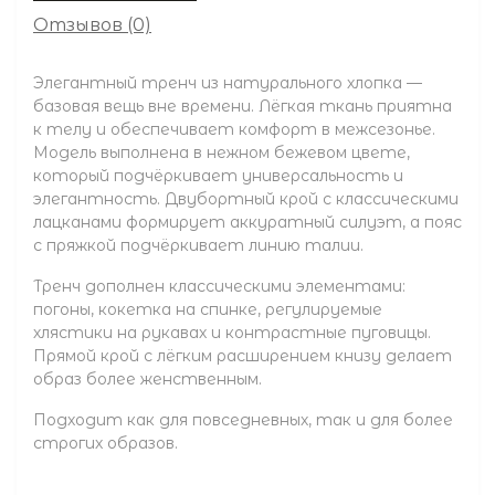
Отзывов (0)
Элегантный тренч из натурального хлопка —
базовая вещь вне времени. Лёгкая ткань приятна
к телу и обеспечивает комфорт в межсезонье.
Модель выполнена в нежном бежевом цвете,
который подчёркивает универсальность и
элегантность. Двубортный крой с классическими
лацканами формирует аккуратный силуэт, а пояс
с пряжкой подчёркивает линию талии.
Тренч дополнен классическими элементами:
погоны, кокетка на спинке, регулируемые
хлястики на рукавах и контрастные пуговицы.
Прямой крой с лёгким расширением книзу делает
образ более женственным.
Подходит как для повседневных, так и для более
строгих образов.