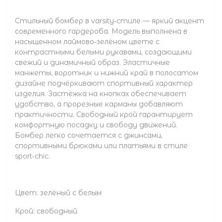
Стильный бомбер в varsity‑стиле — яркий акцент
современного гардероба. Модель выполнена в
насыщенном лаймово‑зелёном цвете с
контрастными белыми рукавами, создающими
свежий и динамичный образ. Эластичные
манжеты, воротник и нижний край в полосатом
дизайне подчёркивают спортивный характер
изделия. Застёжка на кнопках обеспечивает
удобство, а прорезные карманы добавляют
практичности. Свободный крой гарантирует
комфортную посадку и свободу движений.
Бомбер легко сочетается с джинсами,
спортивными брюками или платьями в стиле
sport‑chic.
Цвет: зелёный с белым
Крой: свободный