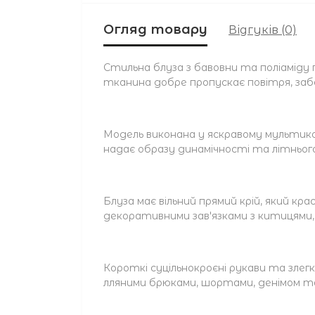
Огляд товару
Відгуків (0)
Стильна блуза з бавовни та поліаміду
тканина добре пропускає повітря, за
Модель виконана у яскравому мультико
надає образу динамічності та літньог
Блуза має вільний прямий крій, який кра
декоративними зав'язками з китицями
Короткі суцільнокроєні рукави та зле
лляними брюками, шортами, денімом та