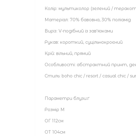
Колір: мультиколор (зелений / теракот
Матеріал: 70% бавовна, 30% поліамід
Виріз: V-подібний із зав'язками
Рукав: короткий, суцільнокроєний
Крій: вільний, прямий
Особливості: абстрактний принт, дек
Стиль: boho chic / resort / casual chic /
Параметри блузи:ґ
Розмір М
ОГ 112см
ОТ 104см