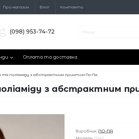
Про магазин
Блог
Контакти
(098) 953-74-72
нди
Оплата та доставка
и та поліаміду з абстрактним принтом No-Na
поліаміду з абстрактним п
Виробник:
NO-NA
Модель:
0242