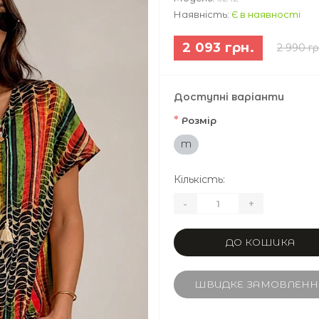
Наявність:
Є в наявності
2 093 грн.
2 990 гр
Доступні варіанти
*
Розмір
M
Кількість:
-
+
ДО КОШИКА
ШВИДКЕ ЗАМОВЛЕНН