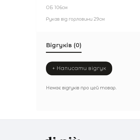
ОБ 106см
Рукав від горловини 29см
Відгуків (0)
+ Написати відгук
Немає відгуків про цей товар.