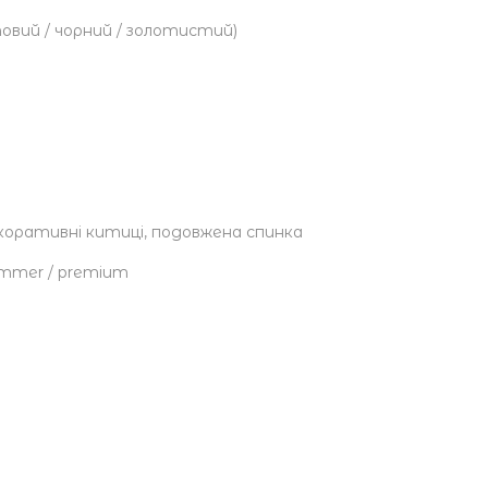
овий / чорний / золотистий)
оративні китиці, подовжена спинка
 summer / premium