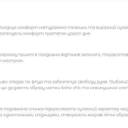
 поєднує комфорт натуральної тканини та виразний сучасн
безпечуючи комфорт протягом усього дня.
лірному принті в поєднанні відтінків зеленого, теракото
о настрою.
сиво спадає по фігурі та забезпечує свободу рухів. Глибоки
, що додають образу нотки boho chic та невимушеної еле
гка подовжена спинка підкреслюють сучасний характер мод
 однотонними спідницями, створюючи яскраві літні образ