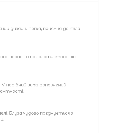
ий дизайн. Легка, приємна до тіла
вого, чорного та золотистого, що
й V-подібний виріз доповнений
гантності.
елі. Блуза чудово поєднується з
и.