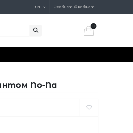
Ua
Особистий кабінет
0
ринтом No-Na