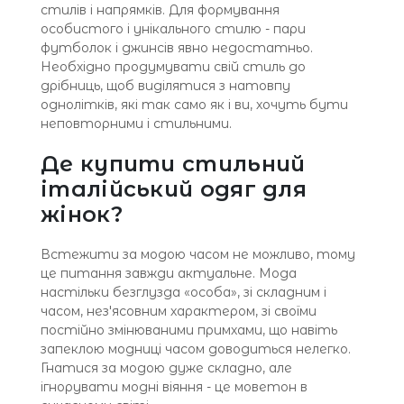
стилів і напрямків. Для формування
особистого і унікального стилю - пари
футболок і джинсів явно недостатньо.
Необхідно продумувати свій стиль до
дрібниць, щоб виділятися з натовпу
однолітків, які так само як і ви, хочуть бути
неповторними і стильними.
Де купити стильний
італійський одяг для
жінок?
Встежити за модою часом не можливо, тому
це питання завжди актуальне. Мода
настільки безглузда «особа», зі складним і
часом, нез'ясовним характером, зі своїми
постійно змінюваними примхами, що навіть
запеклою модниці часом доводиться нелегко.
Гнатися за модою дуже складно, але
ігнорувати модні віяння - це моветон в