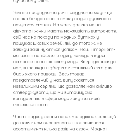
сучасному світі.
Уміння поєднувати речі і слідувати моді - це
ознака бездоганного смаку і індивідуального
почуття стилю. На жаль, далеко не всі
дівчата і жінки мають можливість витрачати
свій час на походи по модних бутіках у
пошуках цікавих речей, які, до того ж, не
завжди закінчуються успіхом. Наш інтернет-
магазин італійського одягу завжди в курсі
останніх новинок світу моди. Звернувшись до
нас, ви завжди підберете стильний сет для
будь-якого приводу. Весь товар,
представлений у нас, випускається
невеликими серіями, що дозволяє нам сміливо
стверджувати, що ми витримуємо
конкуренцію в сфері моди завдяки своїй
ексклюзивності.
Часті надходження нових молодіжних колекцій
дозволяє нам оновлювати і поповнювати
асортимент кілька разів на сезон. Модна і