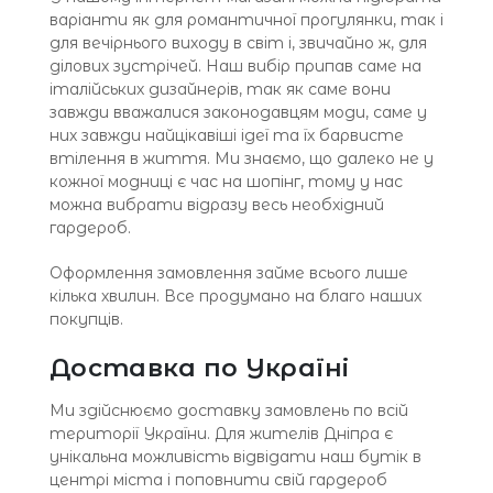
варіанти як для романтичної прогулянки, так і
для вечірнього виходу в світ і, звичайно ж, для
ділових зустрічей. Наш вибір припав саме на
італійських дизайнерів, так як саме вони
завжди вважалися законодавцям моди, саме у
них завжди найцікавіші ідеї та їх барвисте
втілення в життя. Ми знаємо, що далеко не у
кожної модниці є час на шопінг, тому у нас
можна вибрати відразу весь необхідний
гардероб.
Оформлення замовлення займе всього лише
кілька хвилин. Все продумано на благо наших
покупців.
Доставка по Україні
Ми здійснюємо доставку замовлень по всій
території України. Для жителів Дніпра є
унікальна можливість відвідати наш бутік в
центрі міста і поповнити свій гардероб