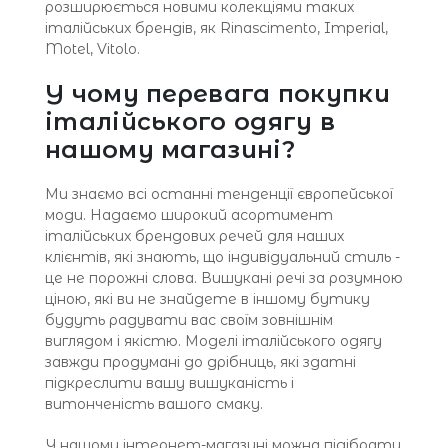
розширюється новими колекціями таких
італійських брендів, як Rinascimento, Imperial,
Motel, Vitolo.
У чому перевага покупки
італійського одягу в
нашому магазині?
Ми знаємо всі останні тенденції європейської
моди. Надаємо широкий асортимент
італійських брендових речей для наших
клієнтів, які знають, що індивідуальний стиль -
це не порожні слова. Вишукані речі за розумною
ціною, які ви не знайдете в іншому бутику
будуть радувати вас своїм зовнішнім
виглядом і якістю. Моделі італійського одягу
завжди продумані до дрібниць, які здатні
підкреслити вашу вишуканість і
витонченість вашого смаку.
У нашому інтернет-магазині можна підібрати