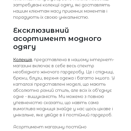
затребувані колекції одягу, які доставлять
нашим клієнтам масу приємних моментів і
порадують їх своєю унікальністю.
Ексклюзивний
асортимент модного
одягу
Колекція
, представлена ​​в нашому інтернет-
магазині включає в себе весь спектр
необхідного жіночого гардеробу. Це і спідниці,
брюки, блузи, верхня одежа і багато іншого. У
каталозі представлені моделі, що мають
абсолютно різний стиль, але всіх їх об'єднує
одне - вишуканість. Ми можемо з повною
упевненістю сказати, що навіть сама
вимоглива модниця знайде у нас щось цікаве і
унікальне, яке увійде в її постійний гардероб.
Асортимент магазину постійно