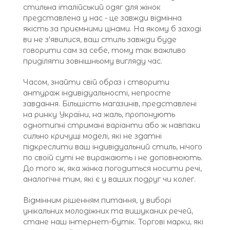
стильна італійський одяг для жінок
представлена ​​у нас - це завжди відмінна
якість за приємними цінами. На якому б заході
ви не з'явилися, ваш стиль завжди буде
говорити сам за себе, тому так важливо
приділяти зовнішньому вигляду час.
Часом, знайти свій образ і створити
антураж індивідуальності, непросте
завдання. Більшість магазинів, представлені
на ринку України, на жаль, пропонують
однотипні стримані варіанти або ж навпаки
сильно кричущі моделі, які не здатні
підкреслити ваш індивідуальний стиль, нічого
по своїй суті не виражають і не доповнюють.
До того ж, яка жінка погодиться носити речі,
аналогічні тим, які є у ваших подруг чи колег.
Відмінним рішенням питання, у виборі
унікальних молодіжних та вишуканих речей,
стане наш інтернет-бутік. Торгові марки, які