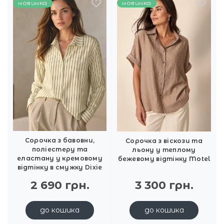
новинка
новинка
Сорочка з бавовни,
Сорочка з віскози та
поліестеру та
льону у теплому
еластану у кремовому
бежевому відтінку Motel
відтінку в смужку Dixie
2 690 грн.
3 300 грн.
до кошика
до кошика