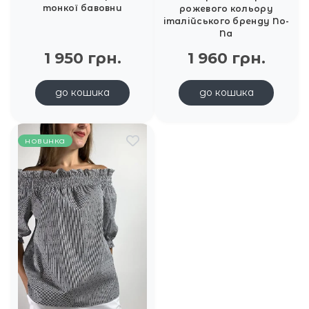
тонкої бавовни
рожевого кольору
італійського бренду No-
Na
1 950 грн.
1 960 грн.
до кошика
до кошика
новинка