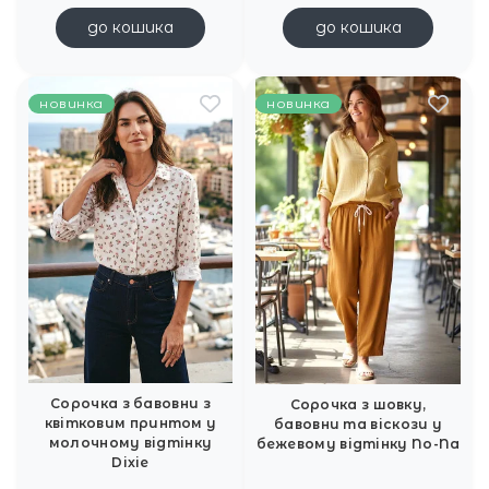
до кошика
до кошика
новинка
новинка
Сорочка з бавовни з
Сорочка з шовку,
квітковим принтом у
бавовни та віскози у
молочному відтінку
бежевому відтінку No-Na
Dixie