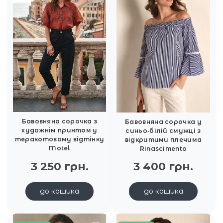
Бавовняна сорочка з
Бавовняна сорочка у
художнім принтом у
синьо‑білій смужці з
теракотовому відтінку
відкритими плечима
Motel
Rinascimento
3 250 грн.
3 400 грн.
до кошика
до кошика