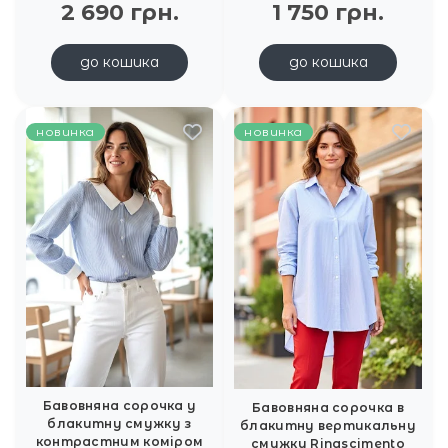
2 690 грн.
1 750 грн.
до кошика
до кошика
новинка
новинка
Бавовняна сорочка у
Бавовняна сорочка в
блакитну смужку з
блакитну вертикальну
контрастним коміром
смужку Rinascimento