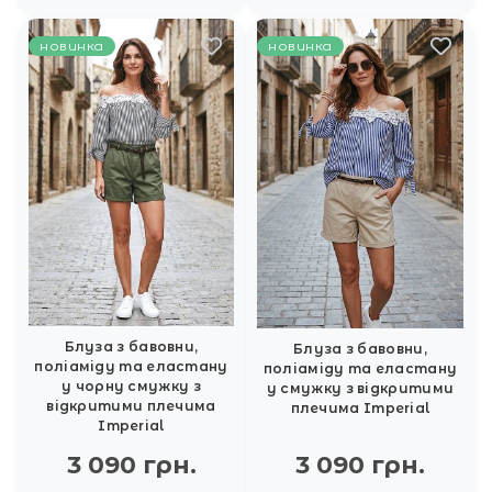
новинка
новинка
Блуза з бавовни,
Блуза з бавовни,
поліаміду та еластану
поліаміду та еластану
у чорну смужку з
у смужку з відкритими
відкритими плечима
плечима Imperial
Imperial
3 090 грн.
3 090 грн.