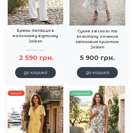
Брюки палаццо в
Сукня з віскози та
молочному відтинку
еластану з ніжним
Joleen
квітковим принтом
Joleen
3 700 грн.
2 590 грн.
5 900 грн.
до кошика
до кошика
акція
новинка