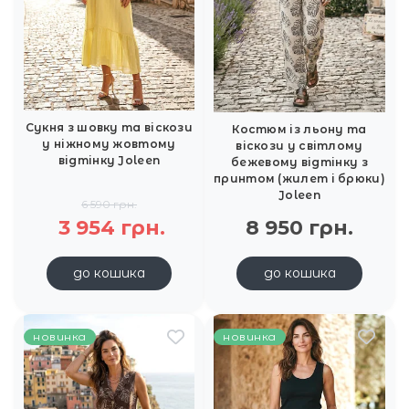
Сукня з шовку та віскози
Костюм із льону та
у ніжному жовтому
віскози у світлому
відтінку Joleen
бежевому відтінку з
принтом (жилет і брюки)
Joleen
6 590 грн.
3 954 грн.
8 950 грн.
до кошика
до кошика
новинка
новинка