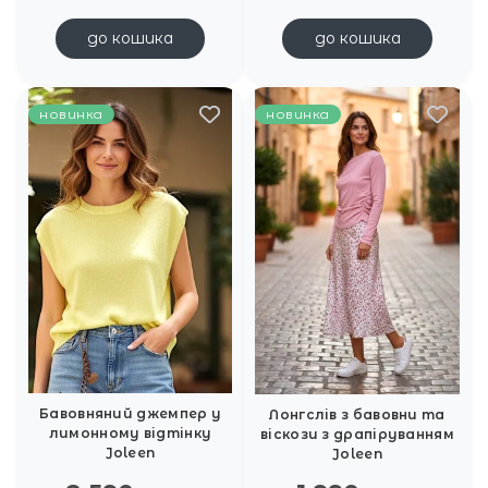
до кошика
до кошика
новинка
новинка
Бавовняний джемпер у
Лонгслів з бавовни та
лимонному відтінку
віскози з драпіруванням
Joleen
Joleen