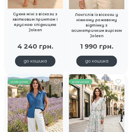
Сукня міні з віскози з
Лонгслів із віскози у
квітковим принтом і
ніжному рожевому
ярусною спідницею
відтінку з
Joleen
асиметричним вирізом
Joleen
4 240 грн.
1 990 грн.
до кошика
до кошика
новинка
новинка