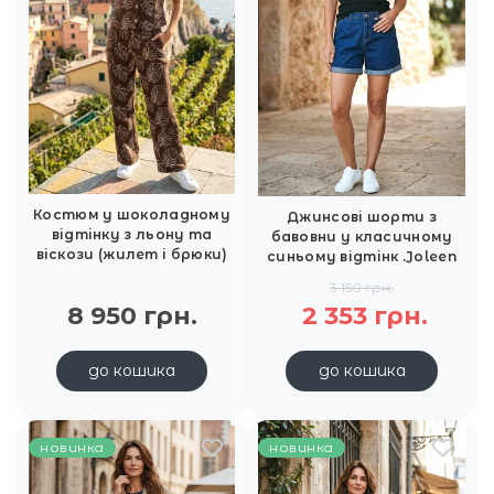
Костюм у шоколадному
Джинсові шорти з
відтінку з льону та
бавовни у класичному
віскози (жилет і брюки)
синьому відтінк .Joleen
3 150 грн.
8 950 грн.
2 353 грн.
до кошика
до кошика
новинка
новинка