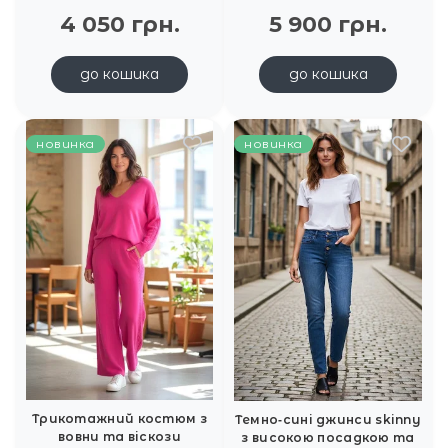
4 050 грн.
5 900 грн.
до кошика
до кошика
новинка
новинка
Трикотажний костюм з
Темно‑сині джинси skinny
вовни та віскози
з високою посадкою та