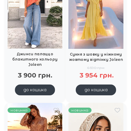
Джинси палаццо
Сукня з шовку у ніжному
блакитного кольору
жовтому відтінку Joleen
Joleen
6 590 грн.
3 900 грн.
3 954 грн.
до кошика
до кошика
новинка
новинка