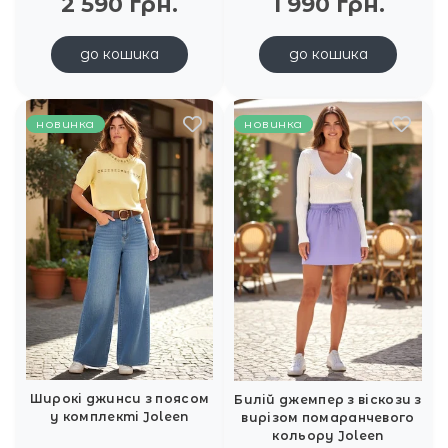
2 590 грн.
1 990 грн.
до кошика
до кошика
новинка
новинка
Широкі джинси з поясом
Билій джемпер з віскози з
у комплекті Joleen
вирізом помаранчевого
кольору Joleen