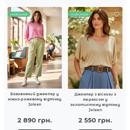
новинка
новинка
Бавовняний джемпер у
Джемпер з віскози з
ніжно‑рожевому відтінку
люрексом у
Joleen
золотистому відтінку
Joleen
2 890 грн.
2 550 грн.