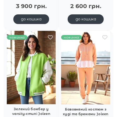
3 900 грн.
2 600 грн.
до кошика
до кошика
новинка
новинка
Зелений бомбер у
Бавовняний костюм з
varsity‑стилі Joleen
худі та брюками Joleen