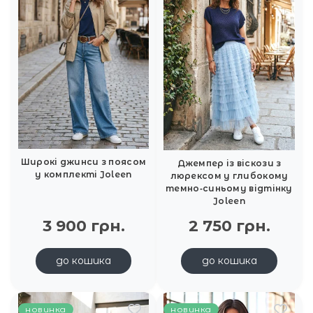
Широкі джинси з поясом
Джемпер із віскози з
у комплекті Joleen
люрексом у глибокому
темно‑синьому відтінку
Joleen
3 900 грн.
2 750 грн.
до кошика
до кошика
новинка
новинка