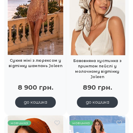
Сукня міні з люрексом у
Бавовняна хустинка з
відтінку шампань Joleen
принтом пейслі у
молочному відтінку
Joleen
8 900 грн.
890 грн.
до кошика
до кошика
новинка
новинка