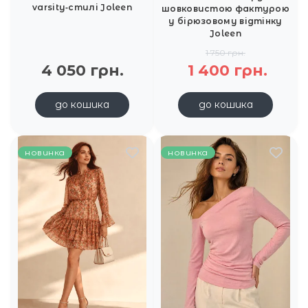
varsity‑стилі Joleen
шовковистою фактурою
у бірюзовому відтінку
Joleen
1 750 грн.
4 050 грн.
1 400 грн.
до кошика
до кошика
новинка
новинка