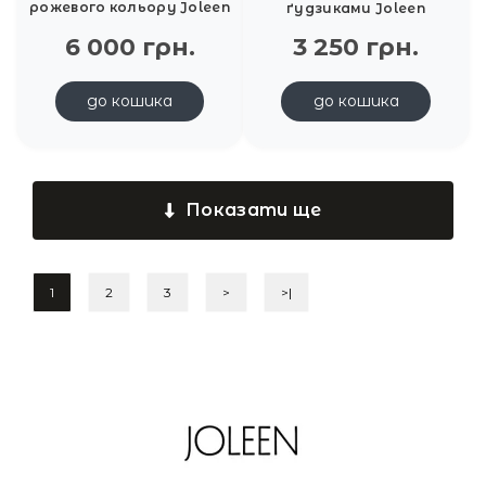
рожевого кольору Joleen
ґудзиками Joleen
6 000 грн.
3 250 грн.
до кошика
до кошика
Показати ще
1
2
3
>
>|