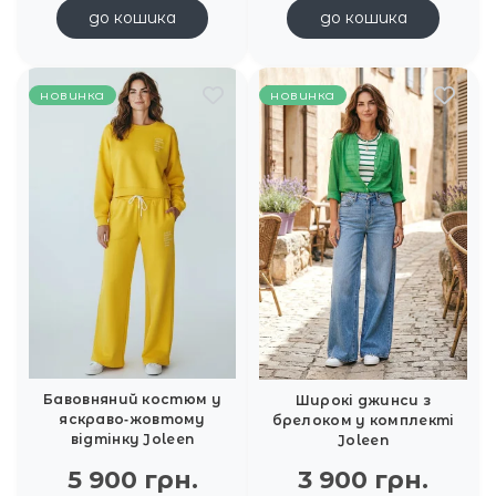
до кошика
до кошика
новинка
новинка
Бавовняний костюм у
Широкі джинси з
яскраво‑жовтому
брелоком у комплекті
відтінку Joleen
Joleen
5 900 грн.
3 900 грн.