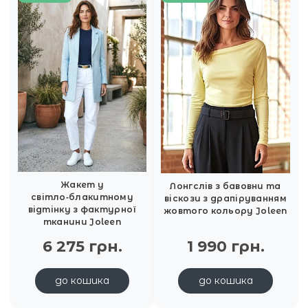
Жакет у
Лонгслів з бавовни та
світло‑блакитному
віскози з драпіруванням
відтінку з фактурної
жовтого кольору Joleen
тканини Joleen
6 275 грн.
1 990 грн.
до кошика
до кошика