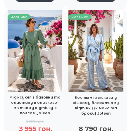
новинка
новинка
Міді-сукня з бавовни та
Костюм із віскози у
еластану в оливково-
ніжному блакитному
м'ятному відтінку з
відтінку (кімоно та
поясом Joleen
брюки) Joleen
5 650 грн.
3 955 грн.
8 790 грн.