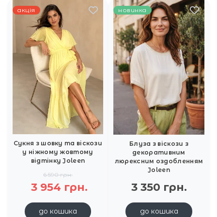
акція
новинка
Сукня з шовку та віскози
Блуза з віскози з
у ніжному жовтому
декоративним
відтінку Joleen
люрексним оздобленням
Joleen
6 590 грн.
3 954 грн.
3 350 грн.
до кошика
до кошика