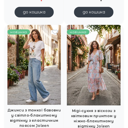
до кошика
до кошика
новинка
новинка
Джинси з тонкої бавовни
Міді‑сукня з віскози з
у світло‑блакитному
квітковим принтом у
відтінку з еластичним
ніжно‑блакитному
поясом Joleen
відтінку Joleen