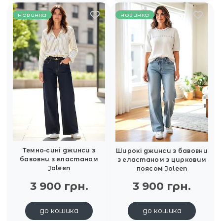
новинка
новинка
Темно‑сині джинси з
Широкі джинси з бавовни
бавовни з еластаном
з еластаном з цирковим
Joleen
поясом Joleen
3 900 грн.
3 900 грн.
до кошика
до кошика