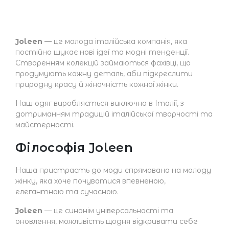
Joleen
— це молода італійська компанія, яка
постійно шукає нові ідеї та модні тенденції.
Створенням колекцій займаються фахівці, що
продумують кожну деталь, аби підкреслити
природну красу й жіночність кожної жінки.
Наш одяг виробляється виключно в Італії, з
дотриманням традицій італійської творчості та
майстерності.
Філософія Joleen
Наша пристрасть до моди спрямована на молоду
жінку, яка хоче почуватися впевненою,
елегантною та сучасною.
Joleen
— це синонім універсальності та
оновлення, можливість щодня відкривати себе