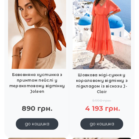
Бавовняна хустинка з
Шовкова міді‑сукня у
принтом пейслі у
кораловому відтінку з
теракотовому відтінку
підкладом із віскози J-
Joleen
Clair
5 990 грн.
890 грн.
4 193 грн.
до кошика
до кошика