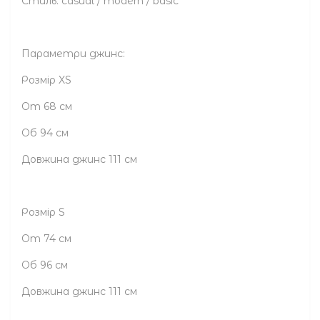
Стиль: casual / modern / basic
Параметри джинс:
Розмір XS
От 68 см
Об 94 см
Довжина джинс 111 см
Розмір S
От 74 см
Об 96 см
Довжина джинс 111 см