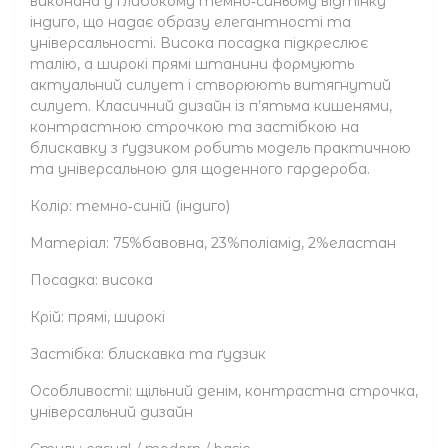
виконана у глибокому темно‑синьому відтінку
індиго, що надає образу елегантності та
універсальності. Висока посадка підкреслює
талію, а широкі прямі штанини формують
актуальний силует і створюють витягнутий
силует. Класичний дизайн із п’ятьма кишенями,
контрастною строчкою та застібкою на
блискавку з ґудзиком робить модель практичною
та універсальною для щоденного гардероба.
Колір: темно‑синій (індиго)
Матеріал: 75%бавовна, 23%поліамід, 2%еластан
Посадка: висока
Крій: прямі, широкі
Застібка: блискавка та ґудзик
Особливості: щільний денім, контрастна строчка,
універсальний дизайн