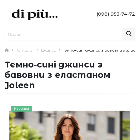
(098) 953-74-72
Каталог
Джинси
Темно‑сині джинси з бавовни з еласт
Темно‑сині джинси з
бавовни з еластаном
Joleen
Новинка