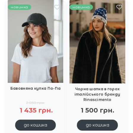
новинка
новинка
Бавовняна купка No-Na
Чорна шапка в горох
італійського бренду
Rinascimento
2 050 грн.
1 435 грн.
1 500 грн.
до кошика
до кошика