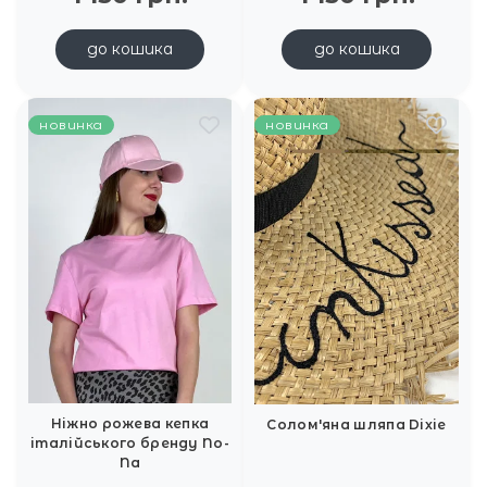
до кошика
до кошика
новинка
новинка
Ніжно рожева кепка
Солом'яна шляпа Dixie
італійського бренду No-
Na