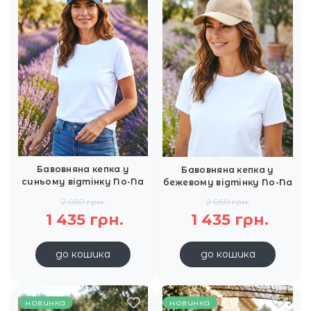
Бавовняна кепка у
Бавовняна кепка у
синьому відтінку No-Na
бежевому відтінку No-Na
2 050 грн.
2 050 грн.
1 435 грн.
1 435 грн.
до кошика
до кошика
новинка
новинка