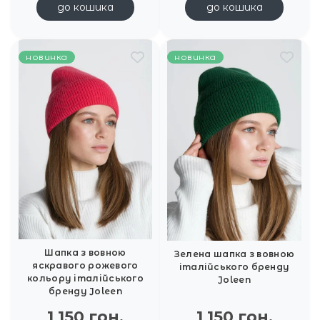
до кошика
до кошика
новинка
новинка
Шапка з вовною
Зелена шапка з вовною
яскравого рожевого
італійського бренду
кольору італійського
Joleen
бренду Joleen
1 150 грн.
1 150 грн.