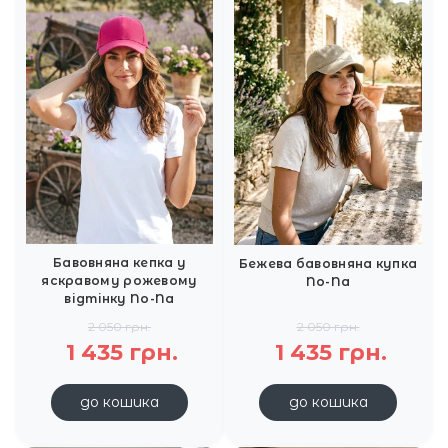
Бавовняна кепка у
Бежева бавовняна купка
яскравому рожевому
No-Na
відтінку No-Na
2 050 грн.
2 050 грн.
1 435 грн.
1 435 грн.
до кошика
до кошика