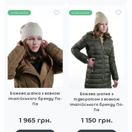
новинка
новинка
Бежева шапка з вовною
Бежева шапка з
італійського бренду No-
підворотом з вовною
Na
італійського бренду No-
Na
1 965 грн.
1 150 грн.