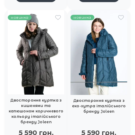
новинка
новинка
Двостороння куртка з
Двостороння куртка з
кишенями та
еко-хутра італійського
капюшоном коричневого
бренду Joleen
кольору італійського
бренду Joleen
5 590 грн.
5 590 грн.