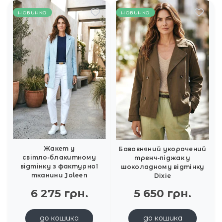
новинка
новинка
Жакет у
Бавовняний укорочений
світло‑блакитному
тренч‑піджак у
відтінку з фактурної
шоколадному відтінку
тканини Joleen
Dixie
6 275 грн.
5 650 грн.
до кошика
до кошика