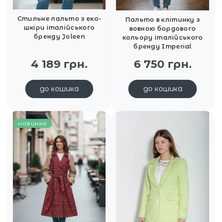
Стильне пальто з еко-
Пальто в клітинку з
шкіри італійського
вовною бордового
бренду Joleen
кольору італійського
бренду Imperial
4 189 грн.
6 750 грн.
до кошика
до кошика
новинка