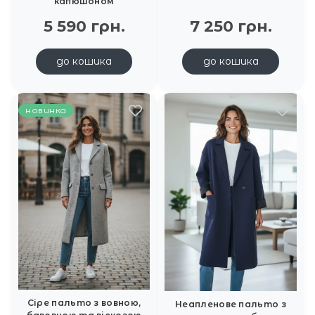
капюшоном
5 590 грн.
7 250 грн.
до кошика
до кошика
новинка
Сіре пальто з вовною,
Неапленове пальто з