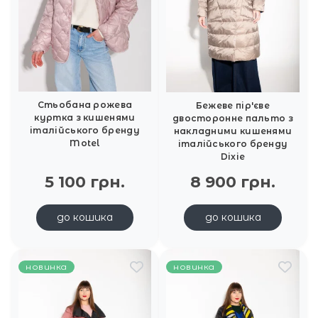
Стьобана рожева
Бежеве пір'єве
куртка з кишенями
двосторонне пальто з
італійського бренду
накладними кишенями
Motel
італійського бренду
Dixie
5 100 грн.
8 900 грн.
до кошика
до кошика
новинка
новинка