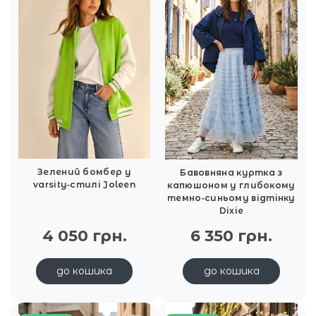
Зелений бомбер у
Бавовняна куртка з
varsity‑стилі Joleen
капюшоном у глибокому
темно‑синьому відтінку
Dixie
4 050 грн.
6 350 грн.
до кошика
до кошика