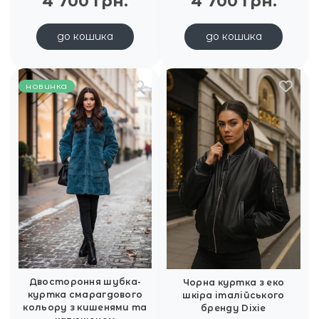
4 700 грн.
4 700 грн.
до кошика
до кошика
новинка
Двостороння шубка-
Чорна куртка з еко
куртка смарагдового
шкіра італійського
кольору з кишенями та
бренду Dixie