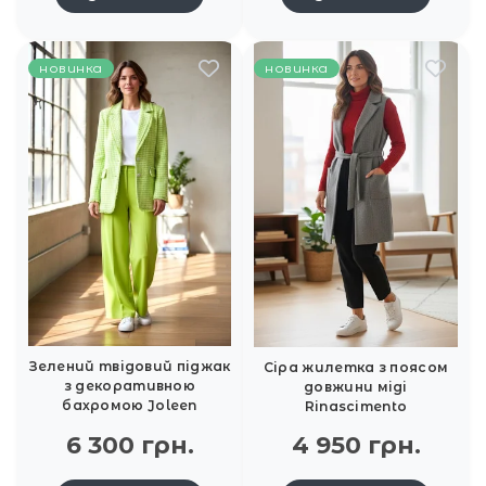
новинка
новинка
Зелений твідовий піджак
Сіра жилетка з поясом
з декоративною
довжини міді
бахромою Joleen
Rinascimento
6 300 грн.
4 950 грн.