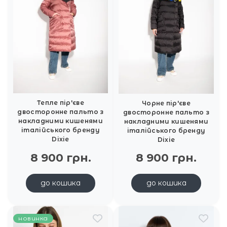
Тепле пір'єве
Чорне пір'єве
двосторонне пальто з
двосторонне пальто з
накладними кишенями
накладними кишенями
італійського бренду
італійського бренду
Dixie
Dixie
8 900 грн.
8 900 грн.
до кошика
до кошика
новинка