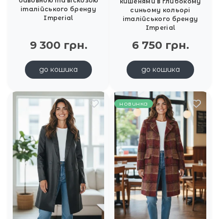
бавовною та віскозою
кишенями в глибокому
італійського бренду
синьому кольорі
Imperial
італійського бренду
Imperial
9 300 грн.
6 750 грн.
до кошика
до кошика
новинка