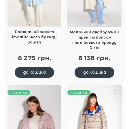
Блакитний жакет
Молочний двобортний
італійського бренду
тренч із поясом
Joleen
італійського бренду
Dixie
6 275 грн.
6 138 грн.
до кошика
до кошика
новинка
новинка