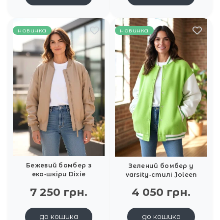
новинка
новинка
Бежевий бомбер з
Зелений бомбер у
еко‑шкіри Dixie
varsity‑стилі Joleen
7 250 грн.
4 050 грн.
до кошика
до кошика