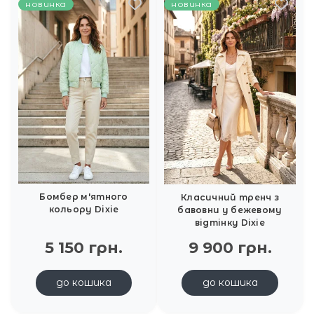
новинка
новинка
Бомбер м'ятного
Класичний тренч з
кольору Dixie
бавовни у бежевому
відтінку Dixie
5 150 грн.
9 900 грн.
до кошика
до кошика