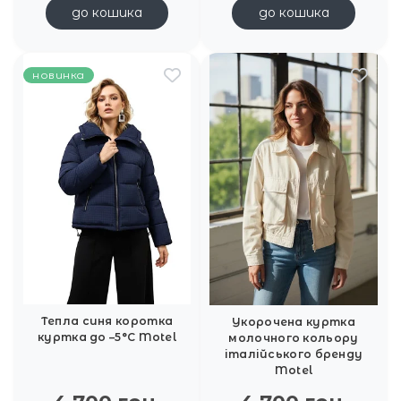
до кошика
до кошика
новинка
Тепла синя коротка
Укорочена куртка
куртка до –5°C Motel
молочного кольору
італійського бренду
Motel