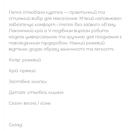
Легка стьобана куртка — практичний та
стильний вибір для міжсезоння. М’який наповнювач
забезпечує комфорт і тепло без зайвого об’єму.
Лаконічний крій із V-подібним вирізом робить
модель універсальною та зручною для поєднання з
повсякденним гардеробом. Ніжний рожевий
відтінок додає образу жіночності та легкості.
Колір: рожевий
Крій: прямий
Застібка: кнопки
Деталі: стьобка, кишені
Сезон: весна / осінь
Склад: