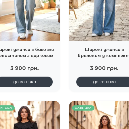
ирокі джинси з бавовни
Широкі джинси з
 еластаном з цирковим
брелоком у комплект
поясом Joleen
Joleen
3 900 грн.
3 900 грн.
до кошика
до кошика
винка
новинка