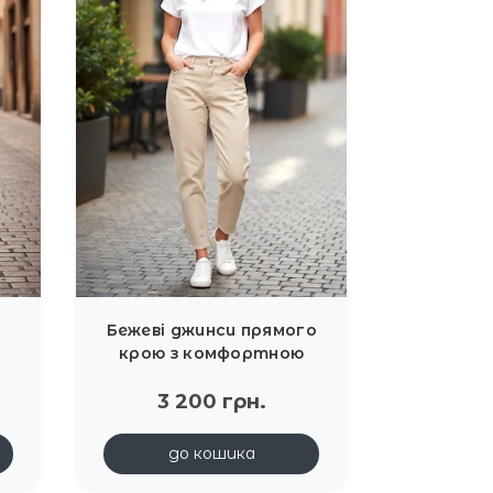
Бежеві джинси прямого
крою з комфортною
м
посадкою Dixie
3 200 грн.
до кошика