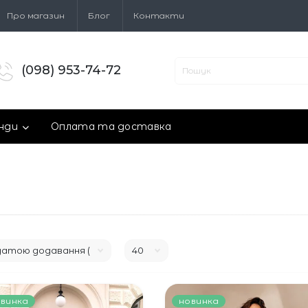
Про магазин
Блог
Контакти
(098) 953-74-72
нди
Оплата та доставка
винка
новинка