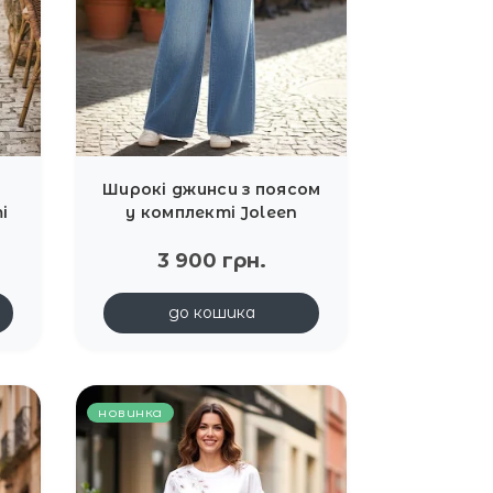
Широкі джинси з поясом
і
у комплекті Joleen
3 900 грн.
до кошика
новинка