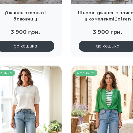
Джинси з тонкої
Широкі джинси з пояс
бавовни у
у комплекті Joleen
світло‑блакитному
відтінку з еластичним
3 900 грн.
3 900 грн.
поясом Joleen
до кошика
до кошика
винка
новинка