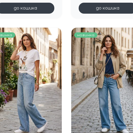
до кошика
до кошика
винка
новинка