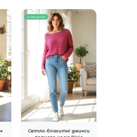
новинка
м
Світло‑блакитні джинси