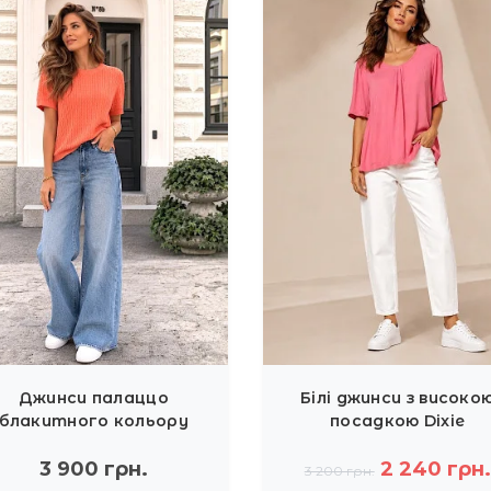
Джинси палаццо
Білі джинси з високо
блакитного кольору
посадкою Dixie
Joleen
3 900 грн.
2 240 грн.
3 200 грн.