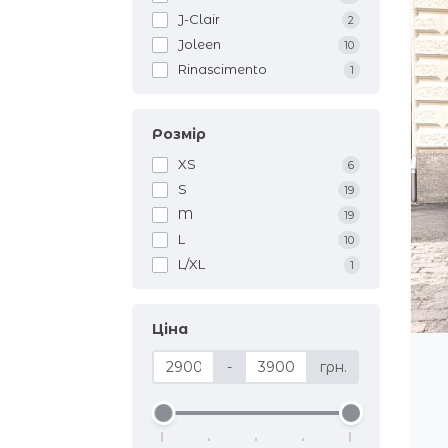
J-Clair
2
Joleen
10
Rinascimento
1
Розмір
XS
6
S
19
M
19
L
10
L/XL
1
Ціна
-
грн.