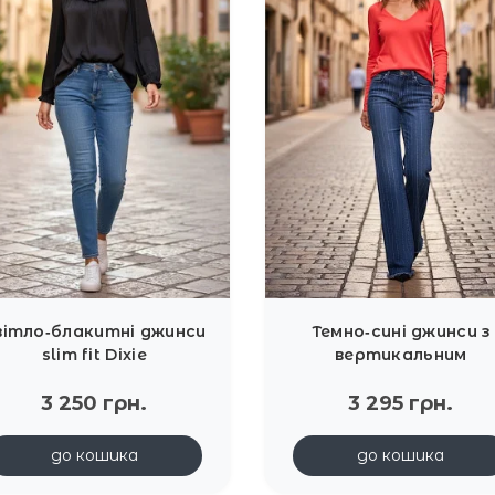
вітло‑блакитні джинси
Темно‑сині джинси з
slim fit Dixie
вертикальним
декоративним рядко
3 250 грн.
стразів Dixie
3 295 грн.
до кошика
до кошика