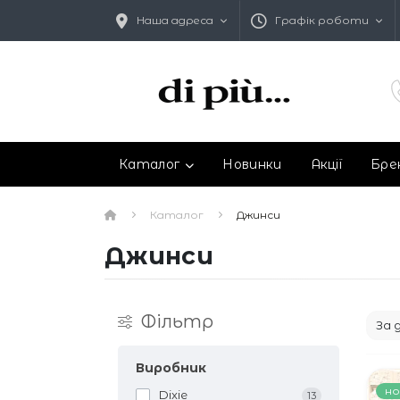
Наша адреса
Графік роботи
Каталог
Новинки
Акції
Бре
Каталог
Джинси
Джинси
Фільтр
Виробник
но
Dixie
13