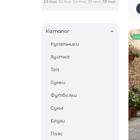
2,9 тис.
3,2 тис.
3,4 тис.
3,7 тис.
3,9 тис.
Каталог
но
Купальники
Хустка
Топ
Сумки
Футболки
Сукні
Блузи
Пояс