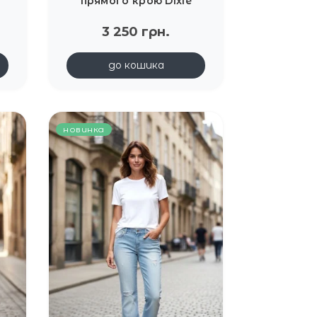
прямого крою Dixie
3 250 грн.
до кошика
новинка