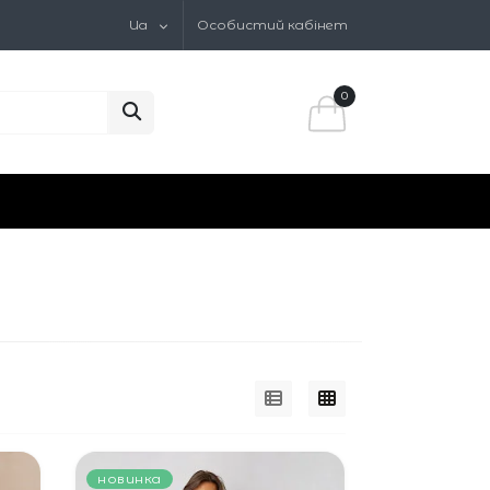
Ua
Особистий кабінет
0
новинка