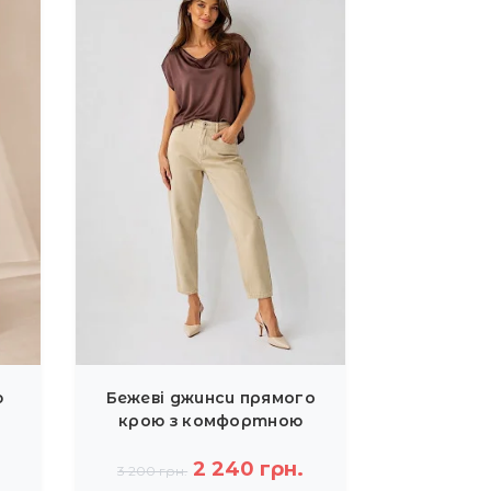
ю
Бежеві джинси прямого
крою з комфортною
посадкою Dixie
2 240 грн.
3 200 грн.