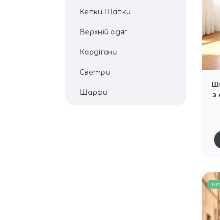
Кепки Шапки
Верхній одяг
Кардігани
Светри
Ш
Шарфи
з
но