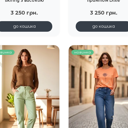
skinny з високою
принтом Dixie
осадкою та ґудзиками
3 250 грн.
Joleen
3 250 грн.
до кошика
до кошика
винка
новинка