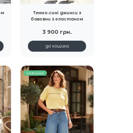
ом
Темно‑сині джинси з
бавовни з еластаном
Joleen
3 900 грн.
до кошика
новинка