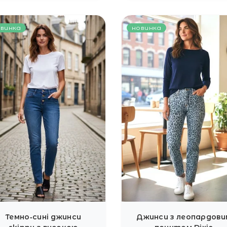
винка
новинка
Темно‑сині джинси
Джинси з леопардови