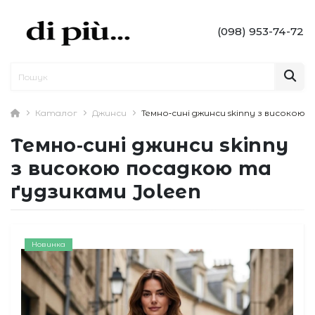
(098) 953-74-72
Каталог
Джинси
Темно‑сині джинси skinny з високою 
Темно‑сині джинси skinny
з високою посадкою та
ґудзиками Joleen
Новинка