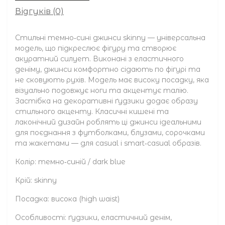
Відгуків (0)
Стильні темно‑сині джинси skinny — універсальна
модель, що підкреслює фігуру та створює
акуратний силует. Виконані з еластичного
деніму, джинси комфортно сідають по фігурі та
не сковують рухів. Модель має високу посадку, яка
візуально подовжує ноги та акцентує талію.
Застібка на декоративні ґудзики додає образу
стильного акценту. Класичні кишені та
лаконічний дизайн роблять ці джинси ідеальними
для поєднання з футболками, блузами, сорочками
та жакетами — для casual і smart‑casual образів.
Колір: темно‑синій / dark blue
Крій: skinny
Посадка: висока (high waist)
Особливості: ґудзики, еластичний денім,