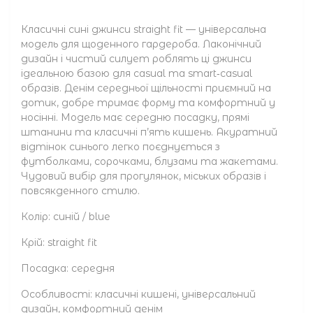
Класичні сині джинси straight fit — універсальна
модель для щоденного гардероба. Лаконічний
дизайн і чистий силует роблять ці джинси
ідеальною базою для casual та smart‑casual
образів. Денім середньої щільності приємний на
дотик, добре тримає форму та комфортний у
носінні. Модель має середню посадку, прямі
штанини та класичні п’ять кишень. Акуратний
відтінок синього легко поєднується з
футболками, сорочками, блузами та жакетами.
Чудовий вибір для прогулянок, міських образів і
повсякденного стилю.
Колір: синій / blue
Крій: straight fit
Посадка: середня
Особливості: класичні кишені, універсальний
дизайн, комфортний денім