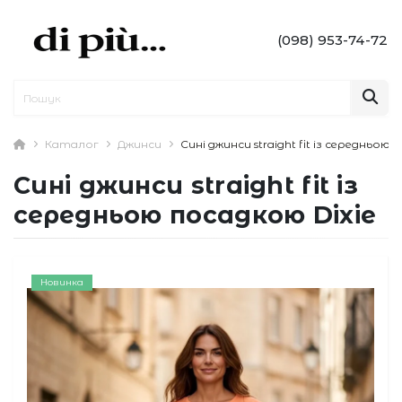
(098) 953-74-72
Каталог
Джинси
Сині джинси straight fit із середньою 
Сині джинси straight fit із
середньою посадкою Dixie
Новинка