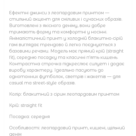
Ефектні джинси з леопардовим принтом —
стильний акцент для сміливих і сучасних образів.
Виготовлені з якісного деніму, вони добре
тримають форму та комфортні у носінні.
Анімалістичний принт у холодній блакитно‑сірій
гамі виглядає трендово й легко поєднується з
базовими речами. Модель має прямий крій (straight
fit), середню посадку та класичні п’ять кишень.
Контрастна строчка підкреслює силует і додає
виробу характеру. Ідеально пасують до
однотонних футболок, светрів і жакетів — для
casual та street‑style образів.
Колір: блакитний з сірим леопардовим принтом
Крій: straight fit
Посадка: середня
Особливості: леопардовий принт, кишені, щільний
денім