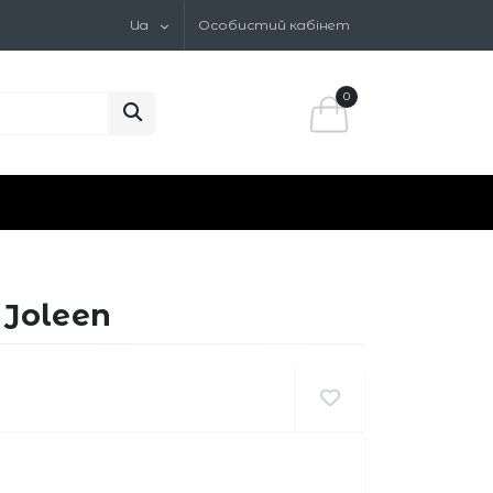
Ua
Особистий кабінет
0
Joleen