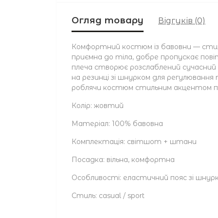
Огляд товару
Відгуків (0)
Комфортний костюм із бавовни — сти
приємна до тіла, добре пропускає пові
плеча створює розслаблений сучасни
на резинці зі шнурком для регулювання
роблячи костюм стильним акцентом по
Колір: жовтий
Матеріал: 100% бавовна
Комплектація: світшот + штани
Посадка: вільна, комфортна
Особливості: еластичний пояс зі шнур
Стиль: casual / sport