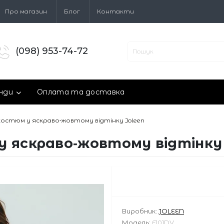
Про магазин
Блог
Контакти
(098) 953-74-72
нди
Оплата та доставка
остюм у яскраво‑жовтому відтінку Joleen
 яскраво‑жовтому відтінку 
Виробник:
JOLEEN
Модель:
F101DV