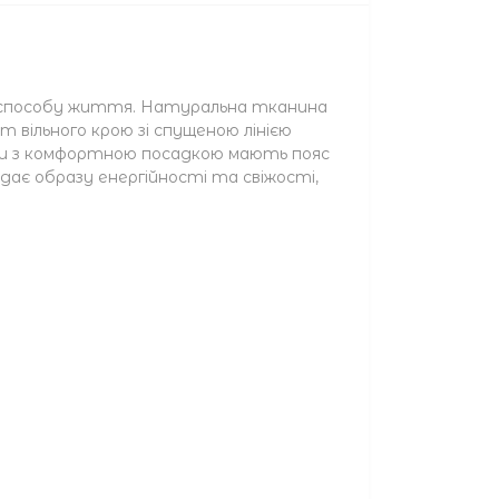
о способу життя. Натуральна тканина
 вільного крою зі спущеною лінією
ни з комфортною посадкою мають пояс
дає образу енергійності та свіжості,