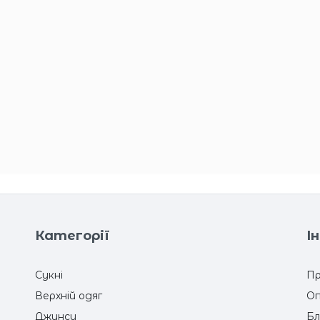
Категорії
І
Сукні
Пр
Верхній одяг
Оп
Джинси
Бл