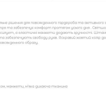
льне рішення для повсякденного гардероба та активног
тря та забезпечує комфорт протягом усього дня . Світшот
й силует, а еластичні манжети додають зручності. Шта
 та забезпечують свободу рухів. Яскравий жовтий колір до
всякденного образу.
ком, манжети, м’яка дихаюча тканина