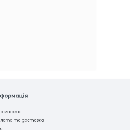
нформація
о магазин
лата та доставка
ог