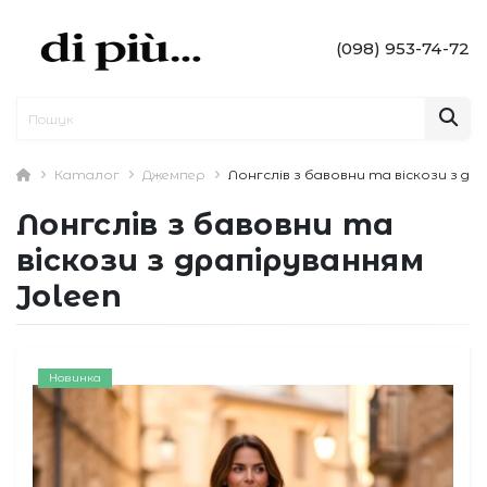
(098) 953-74-72
Каталог
Джемпер
Лонгслів з бавовни та віскози з др
Лонгслів з бавовни та
віскози з драпіруванням
Joleen
Новинка