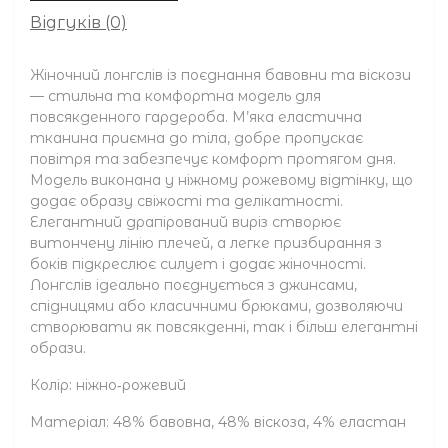
Відгуків (0)
Жіночний лонгслів із поєднання бавовни та віскози
— стильна та комфортна модель для
повсякденного гардероба. М’яка еластична
тканина приємна до тіла, добре пропускає
повітря та забезпечує комфорт протягом дня.
Модель виконана у ніжному рожевому відтінку, що
додає образу свіжості та делікатності.
Елегантний драпірований виріз створює
витончену лінію плечей, а легке призбирання з
боків підкреслює силует і додає жіночності.
Лонгслів ідеально поєднується з джинсами,
спідницями або класичними брюками, дозволяючи
створювати як повсякденні, так і більш елегантні
образи.
Колір: ніжно‑рожевий
Матеріал: 48% бавовна, 48% віскоза, 4% еластан