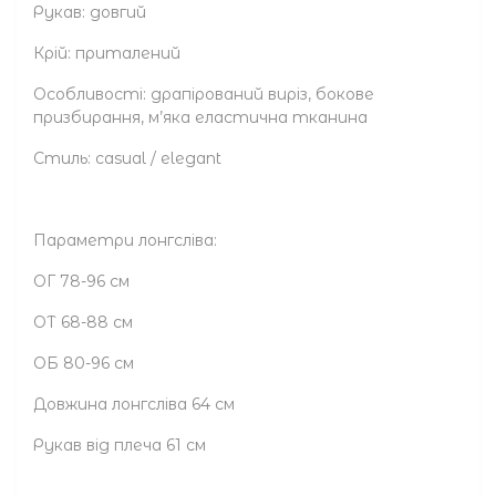
Рукав: довгий
Крій: приталений
Особливості: драпірований виріз, бокове
призбирання, м’яка еластична тканина
Стиль: casual / elegant
Параметри лонгсліва:
ОГ 78-96 см
ОТ 68-88 см
ОБ 80-96 см
Довжина лонгсліва 64 см
Рукав від плеча 61 см