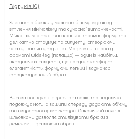
Відгуків (0)
Елегантні брюки у молочно‑білому відтінку —
втілення мінімалізму та сучасної витонченості.
М’яка, щільна тканина красиво тримає форму та
делікатно струмує по силуету, створюючи
чисту, витягнуту лінію. Модель виконана у
форматі wide‑leg (палаццо) — один із найбільш
актуальних силуетів, що поєднує комфорт і
елегантність, формуючи легкий і водночас
структурований образ
Висока посадка підкреслює талію та візуально
подовжує ноги, а защипи спереду додають об’єму
та акуратної архітектури. Лаконічний пояс зі
шльовками дозволяє стилізувати брюки з
ременем, підсилюючи образ.