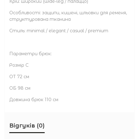
Крій: широкий (wide‑leg / палаццо)
Особливості: защипи, кишені, шльовки для ременя,
структурована тканина
Стиль: minimal / elegant / casual / premium
Параметри брюк:
Розмір С
ОТ 72 см
ОБ 98 см
Довжина брюк 110 см
Відгуків (0)