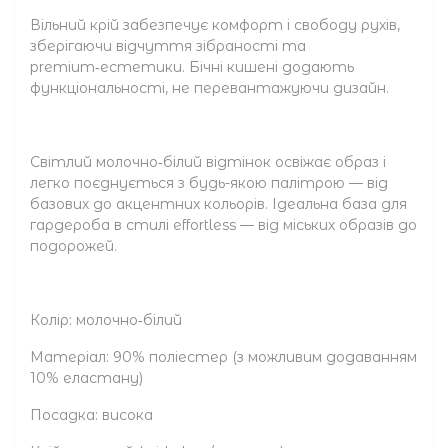
Вільний крій забезпечує комфорт і свободу рухів,
зберігаючи відчуття зібраності та
premium‑естетики. Бічні кишені додають
функціональності, не перевантажуючи дизайн.
Світлий молочно‑білий відтінок освіжає образ і
легко поєднується з будь-якою палітрою — від
базових до акцентних кольорів. Ідеальна база для
гардероба в стилі effortless — від міських образів до
подорожей.
Колір: молочно‑білий
Матеріал: 90% поліестер (з можливим додаванням
10% еластану)
Посадка: висока