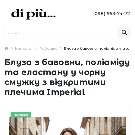
(098) 953-74-72
Каталог
Рубашки
Блуза з бавовни, поліаміду та ела
Блуза з бавовни, поліаміду
та еластану у чорну
смужку з відкритими
плечима Imperial
Новинка