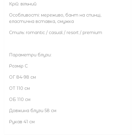
Крій: вільний
Особливості: мереживо, бант на спинці,
еластична вставка, смужка
Стиль: romantic / casual / resort / premium
Параметри блузи:
Розмір С
ОГ 84-98 см
ОТ 110 см
ОБ 110 см
Довжина блузи 58 см
Рукав 41 см