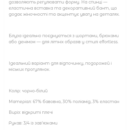
дозволяють регулювати форму. На спинці —
еластична вставка та декоративний бант, що
додає жіночності та акцентує увагу на деталях.
Блуза ідеально поєднується з шортами, брюками
або денімом — для літніх образів у стилі effortless.
Ідеальний варіант для відпочинку, подорожей і
міських прогулянок.
Колір: чорно‑білий
Матеріал: 67% бавовна, 30% поліамід, 3% еластан
Виріз: відкриті плечі
Рукав: 3/4 із зав’язками