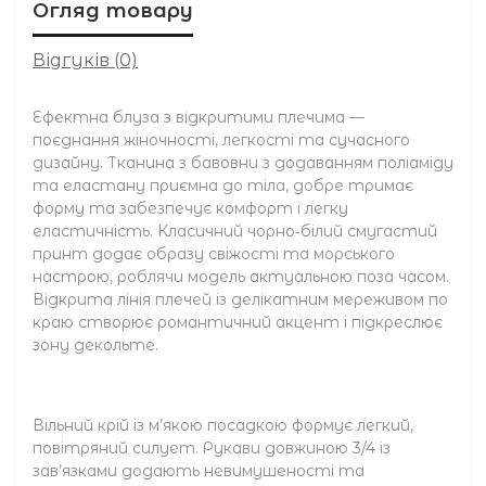
Огляд товару
Відгуків (0)
Ефектна блуза з відкритими плечима —
поєднання жіночності, легкості та сучасного
дизайну. Тканина з бавовни з додаванням поліаміду
та еластану приємна до тіла, добре тримає
форму та забезпечує комфорт і легку
еластичність. Класичний чорно‑білий смугастий
принт додає образу свіжості та морського
настрою, роблячи модель актуальною поза часом.
Відкрита лінія плечей із делікатним мереживом по
краю створює романтичний акцент і підкреслює
зону декольте.
Вільний крій із м’якою посадкою формує легкий,
повітряний силует. Рукави довжиною 3/4 із
зав’язками додають невимушеності та