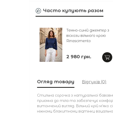
Часто купують разом
Темно‑синій джемпер з
віскози вільного крою
Rinascimento
2 980 грн.
Огляд товару
Відгуків (0)
Стильна сорочка з натуральної бавовн
приємна до тіла та забезпечує комфор
витончений вигляд. Вільний крій м’яко 
ніжному блакитному відтінку візуально