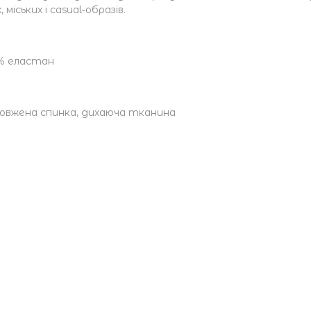
міських і casual‑образів.
2% еластан
довжена спинка, дихаюча тканина