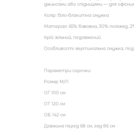
джинсами або спідницями — для офісних, 
Колір: біло‑блакитна смужка
Матеріал: 65% бавовна, 30% поліамід, 
Крій: вільний, подовжений
Особливості: вертикальна смужка, по
Параметри сорочки:
Розмір М/Л
ОГ 100 см
ОТ 120 см
ОБ 142 см
Довжина перед 68 см, зад 86 см