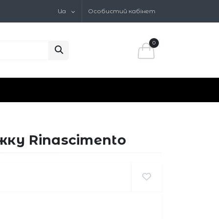
Ua
Особистий кабінет
0
ку Rinascimento