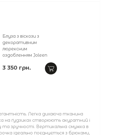
Блуза з віскози з
декоративним
люрексним
оздобленням Joleen
3 350 грн.
легантність. Легка дихаюча тканина
нка на ґудзиках створюють акуратний і
ету та зручності. Вертикальна смужка в
орочка ідеально поєднується з брюками,