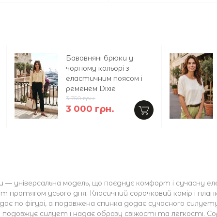
Бавовняні брюки у
чорному кольорі з
еластичним поясом і
ременем Dixie
3 750 грн.
3 000 грн.
и — універсальна модель, що поєднує комфорт і сучасну е
т протягом усього дня. Класичний сорочковий комір і пла
сідає по фігурі, а подовжена спинка додає сучасного силу
 подовжує силует і надає образу свіжості та легкості. С