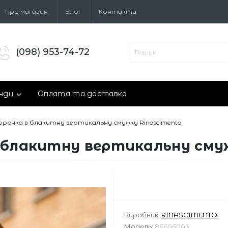
Про магазин
Блог
Контакти
(098) 953-74-72
нди
Оплата та доставка
орочка в блакитну вертикальну смужку Rinascimento
 блакитну вертикальну смуж
Виробник:
RINASCIMENTO
Модель:
86606003